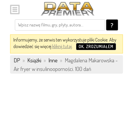
?
Informujemy, że serwis ten wykorzystuje pliki Cookie. Aby
dowiedzieć się więcej
kliknij tutaj
.
OK, ZROZUMIAŁEM
DP
»
Książki
»
Inne
»
Magdalena Makarowska -
Air fryer w insulinooporności. 100 dań