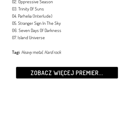
02. Oppressive Season
03. Trinity Of Suns
04. Parhelia (Interlude)
05. Stranger Sign In The Sky
06. Seven Days Of Darkness
07. Island Universe
Tagi
:
Heavy metal
,
Hard rock
ZOBACZ WIĘCEJ PREMIER...