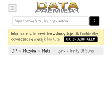
?
Informujemy, że serwis ten wykorzystuje pliki Cookie. Aby
dowiedzieć się więcej
kliknij tutaj
.
OK, ZROZUMIAŁEM
DP
»
Muzyka
»
Metal
»
Lynx - Trinity Of Suns