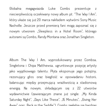
Globalna megagwiazda Luke Combs prezentuje z
niecierpliwością oczekiwany nowy album pt. “The Way I Am”,
który ukaże się już 20 marca nakładem wytwórni Sony Music
Nashville. Jeszcze przed premierą fani mogą zapoznać się z
nowym utworem „Sleepless in a Hotel Room”, którego
autorami są Combs, Randy Montana oraz Jonathan Singleton.
Album The Way I Am, wyprodukowany przez Combsa,
Singletona i Chipa Matthewsa, ugruntowuje pozycję artysty
jako wyjątkowego talentu. Płyta eksponuje jego potężny,
rezonujący głos oraz biegłość w opowiadaniu historii,
balansując między przejmującą wrażliwością a stadionową
energią. Na nowym, składającym się z 22 utworów
wydawnictwie (zawierającym znane już single: „My Kinda
Saturday Night”, „Days Like These”, „15 Minutes”, „Giving Her
Away” oraz „Back in the Saddle”), Combs zagłębia się bardziej