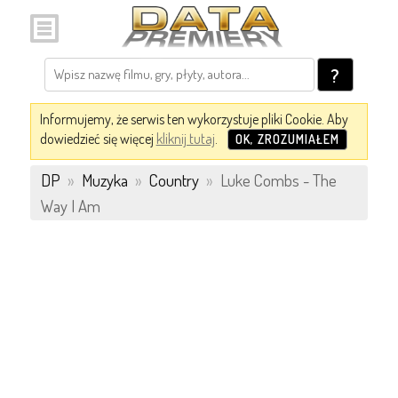
?
Informujemy, że serwis ten wykorzystuje pliki Cookie. Aby
dowiedzieć się więcej
kliknij tutaj
.
OK, ZROZUMIAŁEM
DP
»
Muzyka
»
Country
»
Luke Combs - The
Way I Am