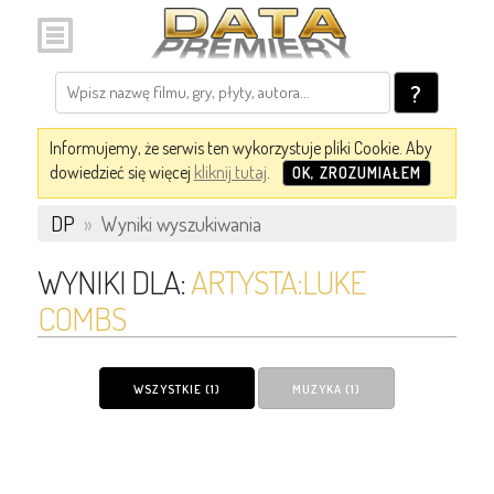
?
Informujemy, że serwis ten wykorzystuje pliki Cookie. Aby
dowiedzieć się więcej
kliknij tutaj
.
OK, ZROZUMIAŁEM
DP
»
Wyniki wyszukiwania
WYNIKI DLA:
ARTYSTA:LUKE
COMBS
WSZYSTKIE (1)
MUZYKA (1)