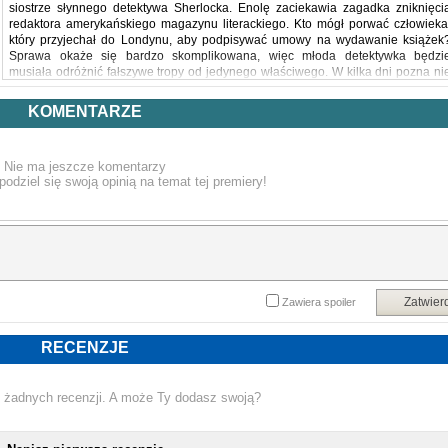
siostrze słynnego detektywa Sherlocka. Enolę zaciekawia zagadka zniknięci
redaktora amerykańskiego magazynu literackiego. Kto mógł porwać człowieka
który przyjechał do Londynu, aby podpisywać umowy na wydawanie książek
Sprawa okaże się bardzo skomplikowana, więc młoda detektywka będzi
musiała odróżnić fałszywe tropy od jedynego właściwego. W kilka dni pozna ni
tylko świat naukowców zajmujących się poszukiwaniem nowych lekarstw, ale te
mroczną rzeczywistość tajnych ulicznych organizacji...
KOMENTARZE
Twórczynią cyklu jest rysowniczka i scenarzystka Serena Blasco, ale od ósmeg
tomu zarówno stroną tekstową, jak i graficzną serii zajmuje się Lucie Arnoux
Nie ma jeszcze komentarzy
ilustratorka książek dziecięcych, dla której „Enola” to pierwsze duże wyzwani
podziel się swoją opinią na temat tej premiery!
komiksowe.
Powyższy opis pochodzi od wydawcy.
Zatwier
Zawiera spoiler
RECENZJE
 żadnych recenzji. A może Ty dodasz swoją?
NOWA KSIĄŻKA LUCIE ARNOUX - ZNAK M