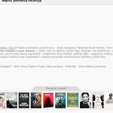
Napisz pierwszą recenzję
Holmes. Tom 9
? Kiedy wychodzi Lucie Arnoux - Znak mangusty. Śledztwa Enoli Holmes. Tom 
wa książka Lucie Arnoux
z 2026 roku to główny temat tego artykułu i tej podstrony. 
tun
i przeczytaj naszą zapowiedź. Znajdziesz tutaj również galerię zdjęć, zwiastuny, trailery,
esujące nowości oraz zapowiedzi, a także wszystkie nadchodzące premiery 2026 roku.
ld Began?
|
New Virtua Fighter Project data wydania
|
Defender - [New Album] premiera
Recently Viewed