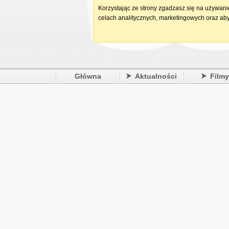
Korzystając ze strony zgadzasz się na używan
celach analitycznych, marketingowych oraz aby
Główna
Aktualności
Film