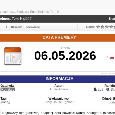
k mangusty. Śledztwa Enoli Holmes. Tom 9
Holmes. Tom 9
(2026)
Kom
Obserwuj premierę
Oceń:
DATA PREMIERY
środa
06.05.2026
zgłoś popr
INFORMACJE
Gatunek:
Autor:
Rankin
Komiksy
Lucie Arnoux
201
15
Tagi:
Wydawnictwo:
Odnośnik
[dodaj]
Story House Egmont
[doda
Najnowszy tom graficznej adaptacji serii powieści Nancy Springer o młodsze