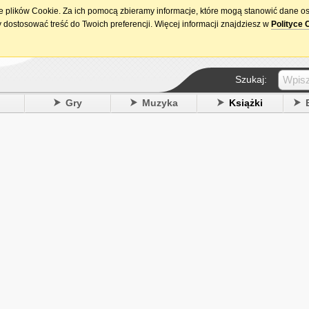
ie plików Cookie. Za ich pomocą zbieramy informacje, które mogą stanowić dane o
15. urodziny DataPremiery.pl
 dostosować treść do Twoich preferencji. Więcej informacji znajdziesz w
Polityce 
Szukaj:
y
Gry
Muzyka
Książki