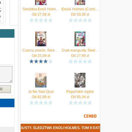
a
,
Śledztwa Enoli Holmes . Brawurowa ucieczka. Tom 8
Enola Holmes (Comic). Band 9
?
Od
27,58
zł
Od
50,39
zł
e
e
ż
o
,
e
Czarny powóz. Śledztwa Enoli Holmes. Tom 7
Znak mangusty. Śledztwa Enoli Holmes. Tom 9
Od
25,09
zł
Od
27,58
zł
dź
Je Ne Sais Quoi
Pogańskie żądze
Od
82,99
zł
Od
85,34
zł
ANGUSTY. ŚLEDZTWA ENOLI HOLMES. TOM 9 DATA PREMIERY