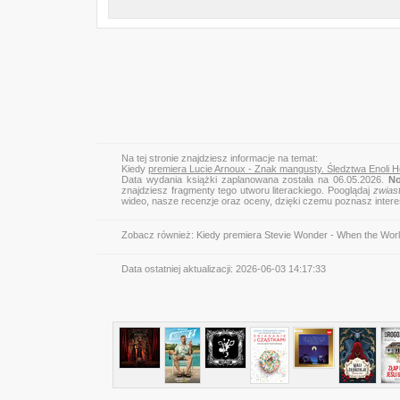
Na tej stronie znajdziesz informacje na temat:
Kiedy
premiera Lucie Arnoux - Znak mangusty. Śledztwa Enoli 
Data wydania książki zaplanowana została na 06.05.2026.
No
znajdziesz fragmenty tego utworu literackiego. Pooglądaj
zwias
wideo, nasze recenzje oraz oceny, dzięki czemu poznasz inter
Zobacz również:
Kiedy premiera Stevie Wonder - When the Wor
Data ostatniej aktualizacji:
2026-06-03 14:17:33