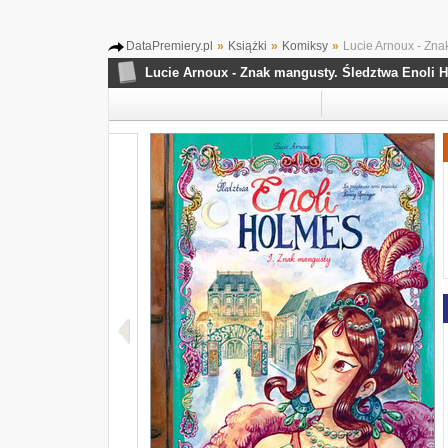
DataPremiery.pl
»
Książki
»
Komiksy
»
Lucie Arnoux - Zna
Lucie Arnoux - Znak mangusty. Śledztwa Enoli 