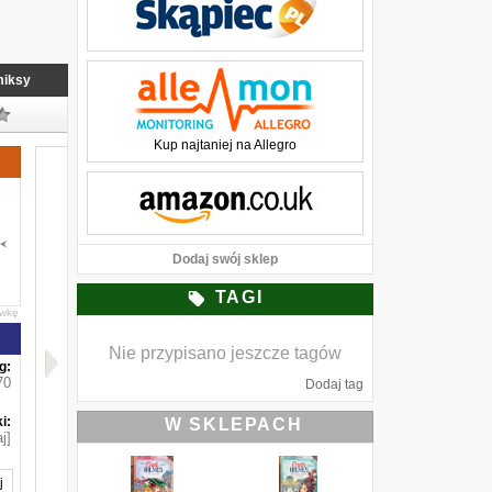
iksy
Kup najtaniej na Allegro
Dodaj swój sklep
TAGI
awkę
Nie przypisano jeszcze tagów
g:
70
Dodaj tag
i:
W SKLEPACH
j]
j