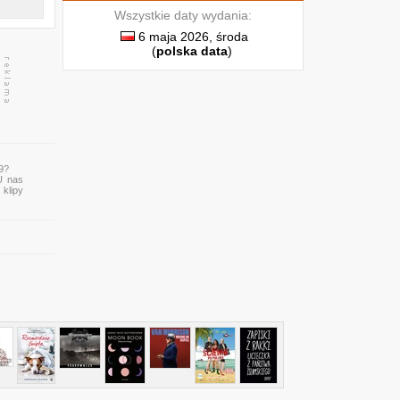
Wszystkie daty wydania:
6 maja 2026, środa
(
polska data
)
9?
U nas
 klipy