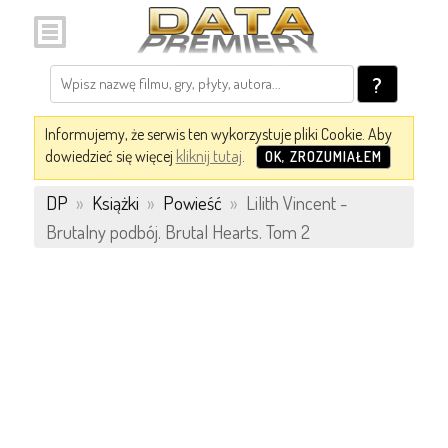
?
Informujemy, że serwis ten wykorzystuje pliki Cookie. Aby
dowiedzieć się więcej
kliknij tutaj
.
OK, ZROZUMIAŁEM
DP
»
Książki
»
Powieść
»
Lilith Vincent -
Brutalny podbój. Brutal Hearts. Tom 2