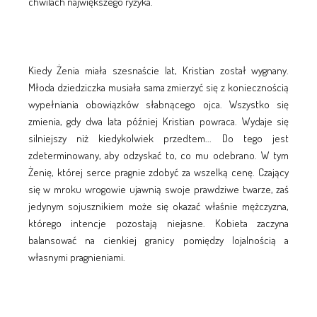
chwilach największego ryzyka.
Kiedy Żenia miała szesnaście lat, Kristian został wygnany.
Młoda dziedziczka musiała sama zmierzyć się z koniecznością
wypełniania obowiązków słabnącego ojca. Wszystko się
zmienia, gdy dwa lata później Kristian powraca. Wydaje się
silniejszy niż kiedykolwiek przedtem... Do tego jest
zdeterminowany, aby odzyskać to, co mu odebrano. W tym
Żenię, której serce pragnie zdobyć za wszelką cenę. Czający
się w mroku wrogowie ujawnią swoje prawdziwe twarze, zaś
jedynym sojusznikiem może się okazać właśnie mężczyzna,
którego intencje pozostają niejasne. Kobieta zaczyna
balansować na cienkiej granicy pomiędzy lojalnością a
własnymi pragnieniami.