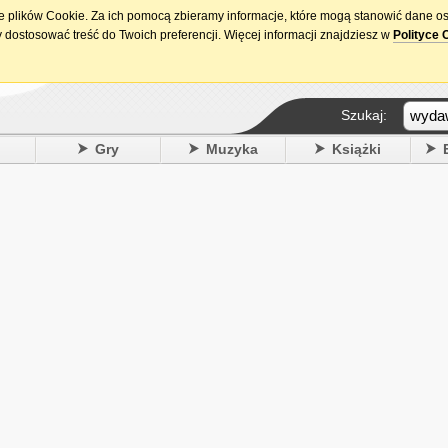
ie plików Cookie. Za ich pomocą zbieramy informacje, które mogą stanowić dane o
15. urodziny DataPremiery.pl
 dostosować treść do Twoich preferencji. Więcej informacji znajdziesz w
Polityce 
Szukaj:
y
Gry
Muzyka
Książki