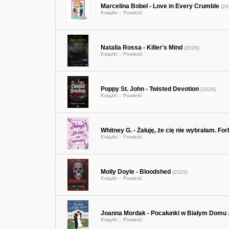
Marcelina Bobeł - Love in Every Crumble
(20
Książki ::
Powieść
Natalia Rossa - Killer's Mind
(2026)
Książki ::
Powieść
Poppy St. John - Twisted Devotion
(2026)
Książki ::
Powieść
Whitney G. - Żałuję, że cię nie wybrałam. F
Książki ::
Powieść
Molly Doyle - Bloodshed
(2025)
Książki ::
Powieść
Joanna Mordak - Pocałunki w Białym Domu
Książki ::
Powieść