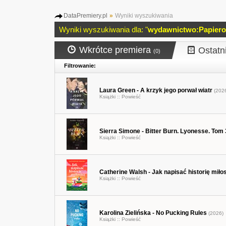
DataPremiery.pl
»
Wyniki wyszukiwania
Wyniki wyszukiwania dla: "
wydawnictwo:Papiero
Wkrótce premiera
Ostatn
(0)
Filtrowanie:
Laura Green - A krzyk jego porwał wiatr
(202
Książki ::
Powieść
Sierra Simone - Bitter Burn. Lyonesse. Tom 
Książki ::
Powieść
Catherine Walsh - Jak napisać historię miło
Książki ::
Powieść
Karolina Zielińska - No Pucking Rules
(2026)
Książki ::
Powieść