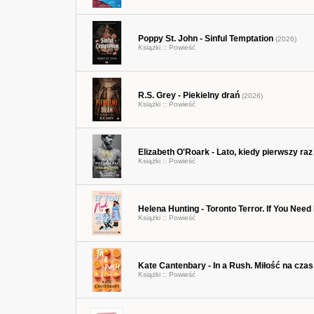
Poppy St. John - Sinful Temptation
(2026)
Książki ::
Powieść
R.S. Grey - Piekielny drań
(2026)
Książki ::
Powieść
Elizabeth O'Roark - Lato, kiedy pierwszy ra
Książki ::
Powieść
Helena Hunting - Toronto Terror. If You Need
Książki ::
Powieść
Kate Cantenbary - In a Rush. Miłość na czas
Książki ::
Powieść