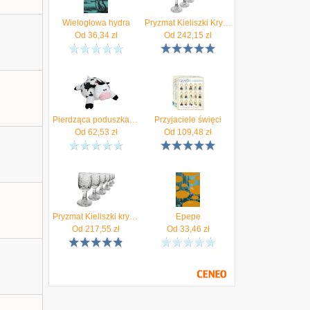
Wielogłowa hydra
Pryzmat Kieliszki Kryształowe Likier Za-890 45 Gr.Magda
Od
36,34
zł
Od
242,15
zł
Pierdząca poduszka - Czarno-Biała Krowa
Przyjaciele święci
Od
62,53
zł
Od
109,48
zł
Pryzmat Kieliszki kryształowe Wódka ZA-890 25 gr.Młynek 247
Epepe
Od
217,55
zł
Od
33,46
zł