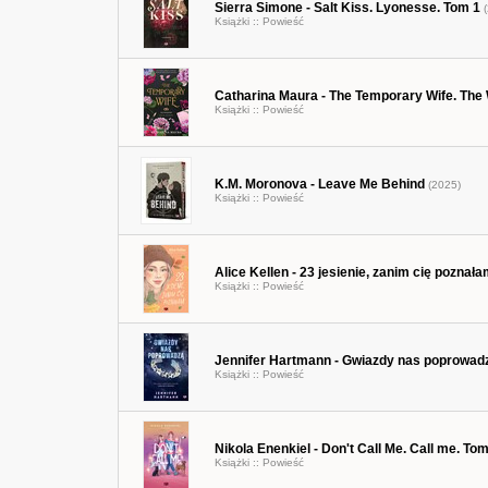
Sierra Simone - Salt Kiss. Lyonesse. Tom 1
(
Książki ::
Powieść
Catharina Maura - The Temporary Wife. The
Książki ::
Powieść
K.M. Moronova - Leave Me Behind
(2025)
Książki ::
Powieść
Alice Kellen - 23 jesienie, zanim cię poznał
Książki ::
Powieść
Jennifer Hartmann - Gwiazdy nas poprowad
Książki ::
Powieść
Nikola Enenkiel - Don't Call Me. Call me. Tom
Książki ::
Powieść