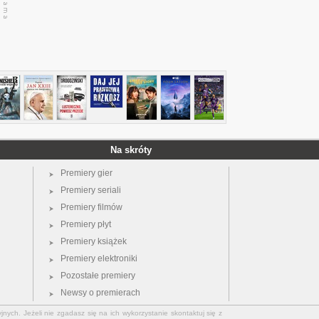
Na skróty
Premiery gier
Premiery seriali
Premiery filmów
Premiery płyt
Premiery książek
Premiery elektroniki
Pozostałe premiery
Newsy o premierach
jnych. Jeżeli nie zgadasz się na ich wykorzystanie skontaktuj się z