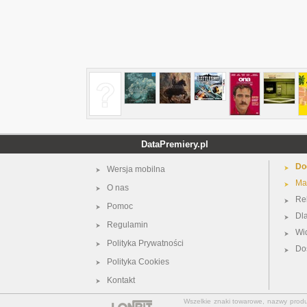
DataPremiery.pl
Do
Wersja mobilna
Ma
O nas
Re
Pomoc
Dl
Regulamin
Wi
Polityka Prywatności
Do
Polityka Cookies
Kontakt
Wszelkie znaki towarowe, nazwy produkt