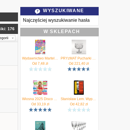
WYSZUKIWANE
Najczęściej wyszukiwanie hasła
ki: 176
W SKLEPACH
egorii
Wydawnictwo Martel Główka Pracuje Zabawa Słowem Nauka Liter Naklejki Dragon
PRYzMAT Pucharki kryształowe do deserów za 890 MAGDA (2) zA-890
Od
7,48
zł
Od
221,40
zł
Wiosna 2025 Disco Polo (CD)
Stanisław Lem. Wypędzony z Wysokiego Zamku
Od
33,19
zł
Od
42,82
zł