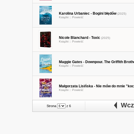
Karolina Urbaniec - Bogini błędów
(2025)
Książki ::
Powieść
Nicole Blanchard - Toxic
(2025)
Książki ::
Powieść
Maggie Gates - Downpour. The Griffith Broth
Książki ::
Powieść
Małgorzata Lisińska - Nie mów do mnie "ko
Książki ::
Powieść
Wcze
Strona
z 6