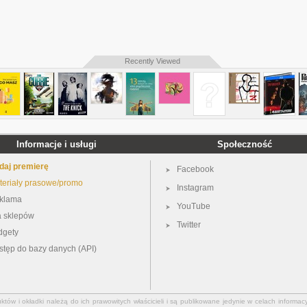
Recently Viewed
Informacje i usługi
Społeczność
daj premierę
Facebook
teriały prasowe/promo
Instagram
klama
YouTube
a sklepów
Twitter
dgety
stęp do bazy danych (API)
ów i okładki należą do ich prawowitych właścicieli i są publikowane jedynie w celach informacy