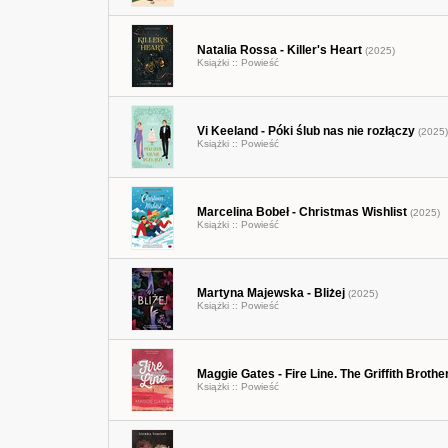
Natalia Rossa - Killer's Heart
(2025)
Książki ::
Powieść
Vi Keeland - Póki ślub nas nie rozłączy
(2025)
Książki ::
Powieść
Marcelina Bobeł - Christmas Wishlist
(2025)
Książki ::
Powieść
Martyna Majewska - Bliżej
(2025)
Książki ::
Powieść
Maggie Gates - Fire Line. The Griffith Brothe
Książki ::
Powieść