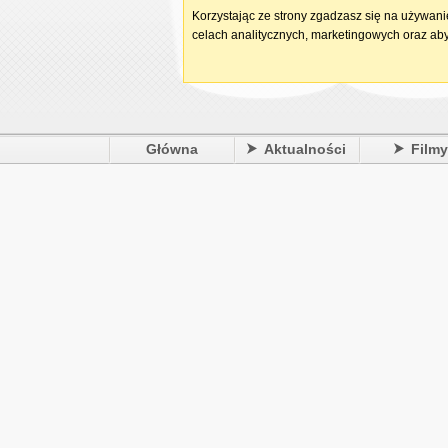
Korzystając ze strony zgadzasz się na używan
celach analitycznych, marketingowych oraz aby
Główna
Aktualności
Film