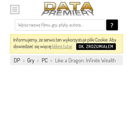
?
Informujemy, że serwis ten wykorzystuje pliki Cookie. Aby
dowiedzieć się więcej
kliknij tutaj
.
OK, ZROZUMIAŁEM
DP
»
Gry
»
PC
»
Like a Dragon: Infinite Wealth