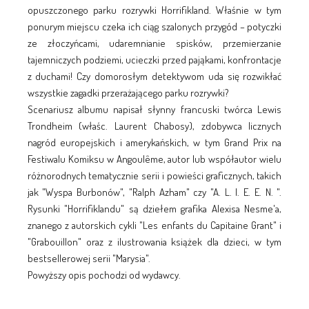
opuszczonego parku rozrywki Horrifikland. Właśnie w tym
ponurym miejscu czeka ich ciąg szalonych przygód – potyczki
ze złoczyńcami, udaremnianie spisków, przemierzanie
tajemniczych podziemi, ucieczki przed pająkami, konfrontacje
z duchami! Czy domorosłym detektywom uda się rozwikłać
wszystkie zagadki przerażającego parku rozrywki?
Scenariusz albumu napisał słynny francuski twórca Lewis
Trondheim (właśc. Laurent Chabosy), zdobywca licznych
nagród europejskich i amerykańskich, w tym Grand Prix na
Festiwalu Komiksu w Angoulême, autor lub współautor wielu
różnorodnych tematycznie serii i powieści graficznych, takich
jak "Wyspa Burbonów", "Ralph Azham" czy "A. L. I. E. E. N. ".
Rysunki "Horrifiklandu" są dziełem grafika Alexisa Nesme'a,
znanego z autorskich cykli "Les enfants du Capitaine Grant" i
"Grabouillon" oraz z ilustrowania książek dla dzieci, w tym
bestsellerowej serii "Marysia".
Powyższy opis pochodzi od wydawcy.