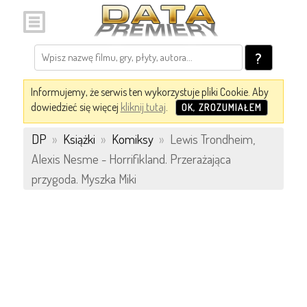
?
Informujemy, że serwis ten wykorzystuje pliki Cookie. Aby
dowiedzieć się więcej
kliknij tutaj
.
OK, ZROZUMIAŁEM
DP
»
Książki
»
Komiksy
»
Lewis Trondheim,
Alexis Nesme - Horrifikland. Przerażająca
przygoda. Myszka Miki