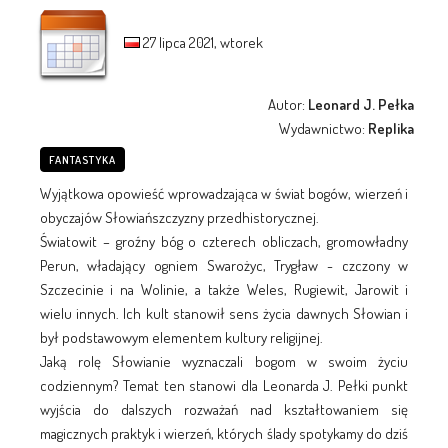
27 lipca 2021, wtorek
Autor:
Leonard J. Pełka
Wydawnictwo:
Replika
FANTASTYKA
Wyjątkowa opowieść wprowadzająca w świat bogów, wierzeń i
obyczajów Słowiańszczyzny przedhistorycznej.
Światowit – groźny bóg o czterech obliczach, gromowładny
Perun, władający ogniem Swarożyc, Trygław - czczony w
Szczecinie i na Wolinie, a także Weles, Rugiewit, Jarowit i
wielu innych. Ich kult stanowił sens życia dawnych Słowian i
był podstawowym elementem kultury religijnej.
Jaką rolę Słowianie wyznaczali bogom w swoim życiu
codziennym? Temat ten stanowi dla Leonarda J. Pełki punkt
wyjścia do dalszych rozważań nad kształtowaniem się
magicznych praktyk i wierzeń, których ślady spotykamy do dziś