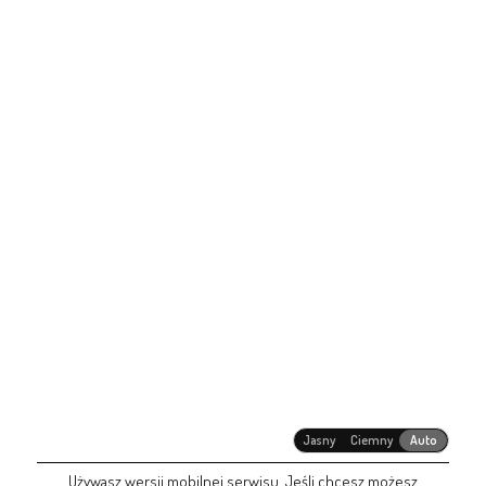
Jasny
Ciemny
Auto
Używasz wersji mobilnej serwisu. Jeśli chcesz możesz