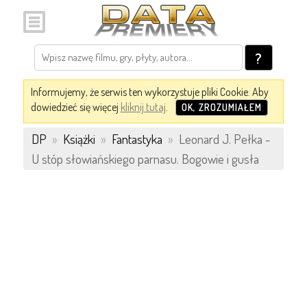
?
Informujemy, że serwis ten wykorzystuje pliki Cookie. Aby
dowiedzieć się więcej
kliknij tutaj
.
OK, ZROZUMIAŁEM
DP
»
Książki
»
Fantastyka
»
Leonard J. Pełka -
U stóp słowiańskiego parnasu. Bogowie i gusła