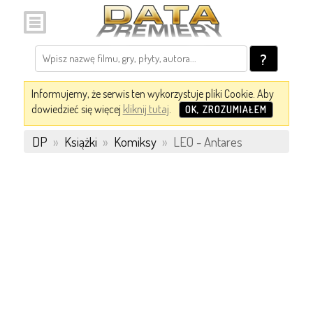
?
Informujemy, że serwis ten wykorzystuje pliki Cookie. Aby
dowiedzieć się więcej
kliknij tutaj
.
OK, ZROZUMIAŁEM
DP
»
Książki
»
Komiksy
»
LEO - Antares