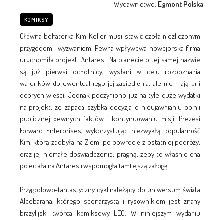
Wydawnictwo:
Egmont Polska
KOMIKSY
Główna bohaterka Kim Keller musi stawić czoła niezliczonym
przygodom i wyzwaniom. Pewna wpływowa nowojorska firma
uruchomiła projekt "Antares". Na planecie o tej samej nazwie
są już pierwsi ochotnicy, wysłani w celu rozpoznania
warunków do ewentualnego jej zasiedlenia, ale nie mają oni
dobrych wieści. Jednak poczyniono już na tyle duże wydatki
na projekt, że zapada szybka decyzja o nieujawnianiu opinii
publicznej pewnych faktów i kontynuowaniu misji. Prezesi
Forward Enterprises, wykorzystując niezwykłą popularność
Kim, którą zdobyła na Ziemi po powrocie z ostatniej podróży,
oraz jej niemałe doświadczenie, pragną, żeby to właśnie ona
poleciała na Antares i wspomogła tamtejszą załogę...
Przygodowo-fantastyczny cykl należący do uniwersum świata
Aldebarana, którego scenarzystą i rysownikiem jest znany
brazylijski twórca komiksowy LEO. W niniejszym wydaniu