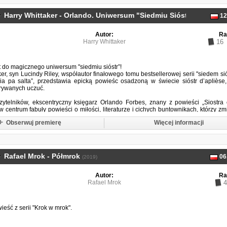
Harry Whittaker - Orlando. Uniwersum "Siedmiu Sióstr"
12
(2026)
Autor:
Ra
Harry Whittaker
16
t do magicznego uniwersum "siedmiu sióstr”!
er, syn Lucindy Riley, współautor finałowego tomu bestsellerowej serii "siedem siós
oria pa salta”, przedstawia epicką powieśc osadzoną w świecie sióstr d’aplièse
krywanych uczuć.
zytelników, ekscentryczny księgarz Orlando Forbes, znany z powieści „Siostra 
w centrum fabuły powieści o miłości, literaturze i cichych buntownikach, którzy zm
Akcja książki rozgrywa się w dwóch...
Obserwuj premierę
Więcej informacji
Rafael Mrok - Półmrok
06
(2019)
Autor:
Ra
Rafael Mrok
4
eść z serii "Krok w mrok".