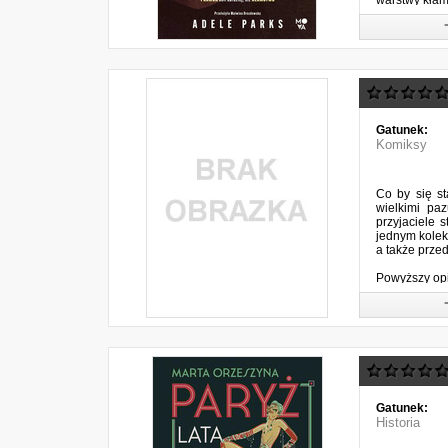
warstwy kłams
Gatunek:
Komiksy
Co by się st
wielkimi paz
przyjaciele 
jednym kolek
a także prze
Powyższy op
Gatunek:
Historia