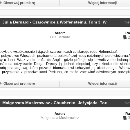
Obserwuj premierę
Więcej informacji
Julia Bernard - Czarownice z Wolfensteinu. Tom 3. Wyspa i drzwi
nie
Autor:
Ra
Julia Bernard
2
ć cyklu o współcześnie żyjących czarownicach ze starego rodu Hohenstauf.
 pobycie we Włoszech, pozbawiona opiekuńczej mocy rodzinnych pereł ciężarna
 u Iana. Wraz z nim trafia do Anglii, gdzie próbuje się oswoić z niechcianą 
osób na odzyskanie Diega. Dręczy ją jednak niepokój, czy dziecko nie stanie
kartą przetargową, która pozwoli triumwiratowi schwytać jej ukochanego. Wbre
c przymierze z przeciwnikami Perkuna, co może zachwiać odwiecznym porząd
Obserwuj premierę
Więcej informacji
Małgorzata Musierowicz - Chucherko. Jeżycjada. Tom 23
nie
(????)
Autor:
Ra
Małgorzata Musierowicz
3