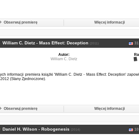
Obserwuj premierę
Więcej informacji
William C. Dietz - Mass Effect: Deception
31
(2011)
Autor:
Ra
William C. Dietz
ch informacji premiera książki 'William C. Dietz - Mass Effect: Deception' zapo
1.2012 (Stany Zjednoczone).
Obserwuj premierę
Więcej informacji
Daniel H. Wilson - Robogenesis
10
(2014)