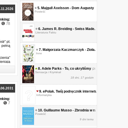
5.
Majgull Axelsson - Dom Augusty
(2016)
.11.2026
Powieść
nking:
78
6.
James R. Breiding - Swiss Made. Nieznana historia 
Literatura Faktu
tr” pt.
, pełną
7.
Małgorzata Kaczmarczyk - Zioła. Dla smaku, zdrowia
Inne
cienia”
ieniają
8.
Adele Parks - To, co ukryliśmy
(2026)
Sensacja i Kryminał
18 dni, 17 godzin
.06.2031
9.
ePolak. Twój podręcznik internetu
(2011)
Informatyka
nking:
7
10.
Guillaume Musso - Zbrodnia w raju
(2026)
Powieść
9 dni temu