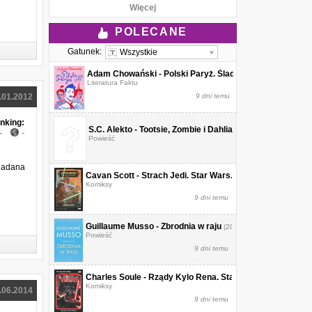
Więcej
POLECANE
Gatunek:
Wszystkie
Adam Chowański - Polski Paryż. Śladem malarek, pisarzy
Literatura Faktu
.01.2012
9 dni temu
nking:
S.C. Alekto - Tootsie, Zombie i Dahlia
(2026)
-
-
Powieść
wiadana
Cavan Scott - Strach Jedi. Star Wars. Wielka Republika
(2
Komiksy
9 dni temu
Guillaume Musso - Zbrodnia w raju
(2026)
Powieść
9 dni temu
Charles Soule - Rządy Kylo Rena. Star Wars. Dziedzictw
Komiksy
.06.2014
9 dni temu