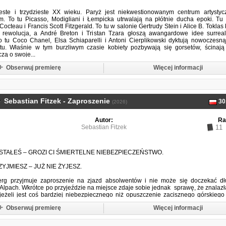
este i trzydzieste XX wieku. Paryż jest niekwestionowanym centrum artystyc
ym. To tu Picasso, Modigliani i Łempicka utrwalają na płótnie ducha epoki. Tu
cteau i Francis Scott Fitzgerald. To tu w salonie Gertrudy Stein i Alice B. Toklas 
a rewolucja, a André Breton i Tristan Tzara głoszą awangardowe idee surrea
 tu Coco Chanel, Elsa Schiaparelli i Antoni Cierplikowski dyktują nowoczes
tu. Właśnie w tym burzliwym czasie kobiety pozbywają się gorsetów, ścinają 
czą o swoje...
Obserwuj premierę
Więcej informacji
Sebastian Fitzek - Zaproszenie
30
(2026)
Autor:
Ra
Sebastian Fitzek
11
OSTAŁEŚ – GROZI CI ŚMIERTELNE NIEBEZPIECZEŃSTWO.
ZYJMIESZ – JUŻ NIE ŻYJESZ.
erg przyjmuje zaproszenie na zjazd absolwentów i nie może się doczekać dł
lpach. Wkrótce po przyjeździe na miejsce zdaje sobie jednak sprawę, że znalazł
jeżeli jest coś bardziej niebezpiecznego niż opuszczenie zacisznego górskiego
 śnieżnej zamieci… to pozostanie na miejscu...
Obserwuj premierę
Więcej informacji