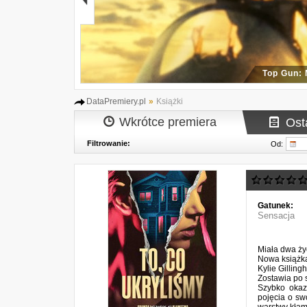
Top Gun:
DataPremiery.pl
»
Książki
Wkrótce premiera
Ost
Filtrowanie:
Od:
Gatunek:
Sensacja
Miała dwa ży
Nowa książka
Kylie Gilling
Zostawia po s
Szybko okazu
pojęcia o sw