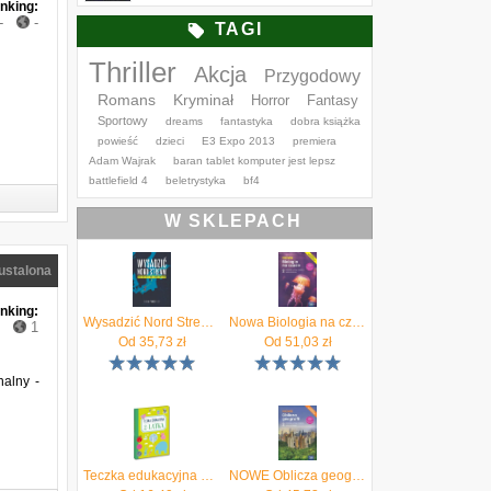
nking:
-
-
TAGI
Thriller
Akcja
Przygodowy
Romans
Kryminał
Horror
Fantasy
Sportowy
dreams
fantastyka
dobra książka
powieść
dzieci
E3 Expo 2013
premiera
Adam Wajrak
baran tablet komputer jest lepsz
battlefield 4
beletrystyka
bf4
W SKLEPACH
ustalona
nking:
Wysadzić Nord Stream. Sabotaż, który wstrząsnął światem - Bojan Pancevski
Nowa Biologia na czasie podręcznik 2 liceum i technikum zakres rozszerzony EDYCJA 2025
1
Od
35,73
zł
Od
51,03
zł
nalny -
Teczka edukacyjna 2-latka
NOWE Oblicza geografii 2. Podręcznik. Liceum i technikum. Zakres podstawowy. Edycja 2024