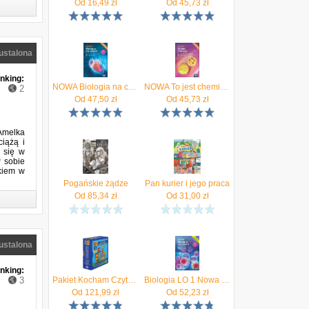
Od
16,49
zł
Od
45,73
zł
ustalona
(2015)
nking:
NOWA Biologia na czasie 2. Podręcznik.Liceum i technikum. Zakres podstawowy. Edycja 2024
NOWA To jest chemia 2. Podręcznik. Liceum i technikum. Zakres podstawowy. Edycja 2024
2
Od
47,50
zł
Od
45,73
zł
 Amelka
ciążą i
 się w
w sobie
kiem w
Pogańskie żądze
Pan kurier i jego praca
Od
85,34
zł
Od
31,00
zł
ustalona
nking:
3
Pakiet Kocham Czytać. Zeszyty 1-18 + poradnik i kolorowanka
Biologia LO 1 Nowa Biologia na czasie podr ZR
Od
121,99
zł
Od
52,23
zł