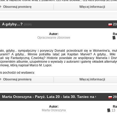
tw, a napięcie rośnie wraz z pytaniem: czy Kylie uciekła... czy ktoś pomógł jej znikn
Obserwuj premierę
Więcej informacji
A gdyby…?
23
(2026)
Autor:
Ra
Opracowanie zbiorowe
ało, gdyby... sympatyczny i porywczy Donald przeobraził się w Wolverine'a, mu
urami? A gdyby... Minnie potrafiła latać jak Kapitan Marvel? A gdyby... Miki
stali się Fantastyczną Czwórką? Historie powstałe ze współpracy Marvela i Di
cjonerskim albumie, uzupełnione o wywiady z autorami i galerię okładek alternat
dmowę, którą napisał Marco M. Lupoi.
is pochodzi od wydawcy.
Obserwuj premierę
Więcej informacji
Marta Orzeszyna - Paryż. Lata 20 - lata 30. Taniec na wulkanie
29
(20
Autor:
Ra
Marta Orzeszyna
13