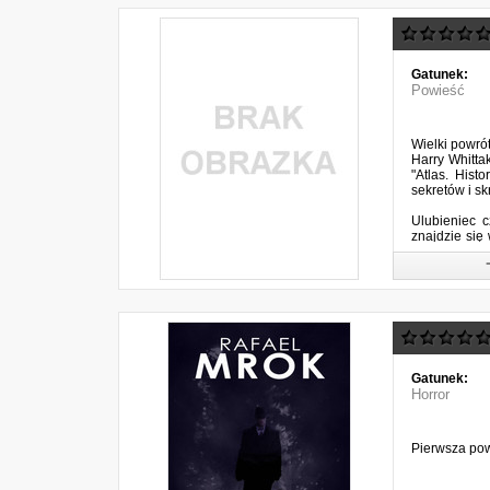
Gatunek:
Powieść
Wielki powró
Harry Whittak
"Atlas. Hist
sekretów i s
Ulubieniec c
znajdzie się 
jej oblicze. 
Gatunek:
Horror
Pierwsza powi