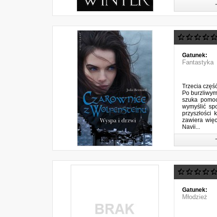
Gatunek:
Fantastyka
Trzecia częś
Po burzliwym
szuka pomocy
wymyślić sp
przyszłości 
zawiera wię
Navii...
Gatunek:
Młodzież