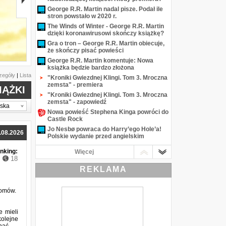
George R.R. Martin nadal pisze. Podał ile
stron powstało w 2020 r.
The Winds of Winter - George R.R. Martin
dzięki koronawirusowi skończy książkę?
Gra o tron – George R.R. Martin obiecuje,
że skończy pisać powieści
The Quarry
George R.R. Martin komentuje: Nowa
książka będzie bardzo złożona
zegóły
|
Lista
"Kroniki Gwiezdnej Klingi. Tom 3. Mroczna
zemsta" - premiera
IĄŻKI
"Kroniki Gwiezdnej Klingi. Tom 3. Mroczna
zemsta" - zapowiedź
lska
Nowa powieść Stephena Kinga powróci do
Castle Rock
Jo Nesbø powraca do Harry’ego Hole’a!
.08.2026
Polskie wydanie przed angielskim
George R.R. Martin o tym, jak długo będzie
nking:
Więcej
pisał Wichry zimy
18
Nowi "Zwiadowcy” tydzień później
REKLAMA
Przeczytaj fragment książki ''Szpieg''
Paulo Coelho
domów.
Przeczytaj fragment książki ''Karmelowa
jesień'' Aleksandry Tyl
"Istota zła" nadciąga
e mieli
kolejne
"Operacja Dzień Wskrzeszenia" już za