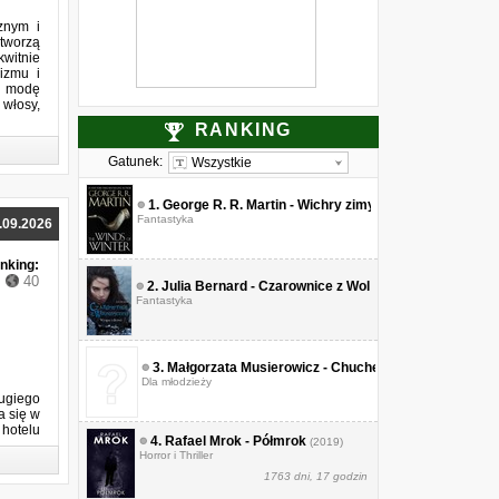
znym i
 tworzą
kwitnie
lizmu i
ną modę
włosy,
RANKING
Gatunek:
Wszystkie
1.
George R. R. Martin - Wichry zimy
(????)
Fantastyka
.09.2026
nking:
40
2.
Julia Bernard - Czarownice z Wolfensteinu. Tom 3. Wy
Fantastyka
3.
Małgorzata Musierowicz - Chucherko. Jeżycjada. To
Dla młodzieży
ugiego
a się w
 hotelu
4.
Rafael Mrok - Półmrok
(2019)
Horror i Thriller
1763 dni, 17 godzin