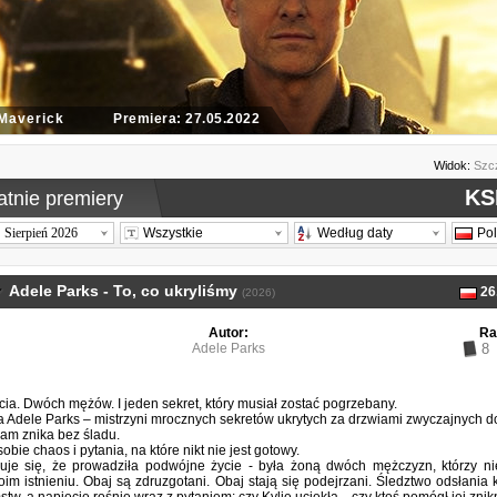
 Maverick
Premiera: 27.05.2022
Widok:
Szc
KS
atnie premiery
Sierpień 2026
Wszystkie
Według daty
Po
Adele Parks - To, co ukryliśmy
26
(2026)
Autor:
Ra
Adele Parks
8
cia. Dwóch mężów. I jeden sekret, który musiał zostać pogrzebany.
 Adele Parks – mistrzyni mrocznych sekretów ukrytych za drzwiami zwyczajnych 
ham znika bez śladu.
obie chaos i pytania, na które nikt nie jest gotowy.
je się, że prowadziła podwójne życie - była żoną dwóch mężczyzn, którzy ni
oim istnieniu. Obaj są zdruzgotani. Obaj stają się podejrzani. Śledztwo odsłania 