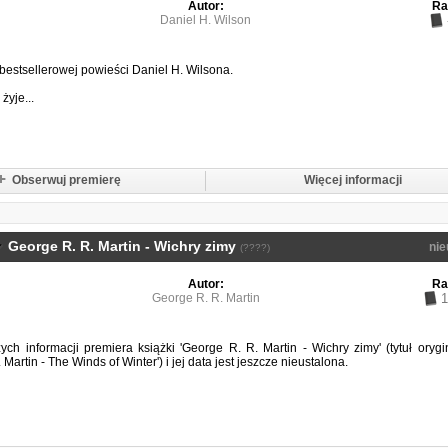
Autor:
Ra
Daniel H. Wilson
bestsellerowej powieści Daniel H. Wilsona.
żyje...
Obserwuj premierę
Więcej informacji
George R. R. Martin - Wichry zimy
nie
(????)
Autor:
Ra
George R. R. Martin
1
ch informacji premiera książki 'George R. R. Martin - Wichry zimy' (tytuł orygi
 Martin - The Winds of Winter') i jej data jest jeszcze nieustalona.