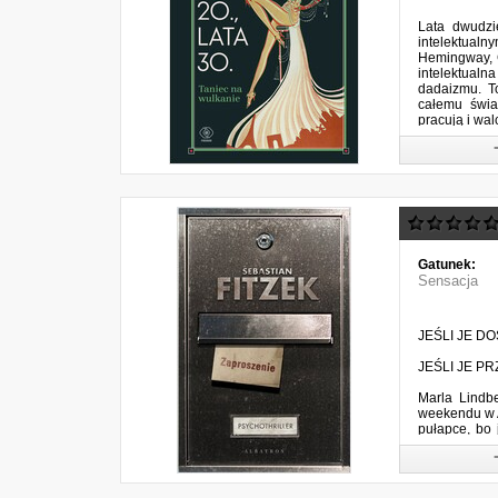
Lata dwudzi
intelektualn
Hemingway, Co
intelektualn
dadaizmu. To
całemu świa
pracują i wal
Gatunek:
Sensacja
JEŚLI JE D
JEŚLI JE PR
Marla Lindb
weekendu w A
pułapce, bo 
nocą podczas
...