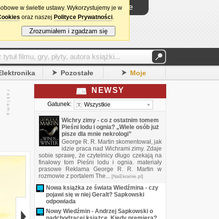
Logowanie
sobowe w świetle ustawy. Wykorzystujemy je w
Cookies
oraz naszej
Polityce Prywatności
.
Zrozumiałem i zgadzam się
Elektronika
Pozostałe
Moje
NEWSY
Gatunek:
Wszystkie
Wichry zimy - co z ostatnim tomem
Pieśni lodu i ognia? „Wiele osób już
pisze dla mnie nekrologi”
George R. R. Martin skomentował, jak
idzie praca nad Wichrami zimy. Zdaje
sobie sprawę, że czytelnicy długo czekają na
finałowy tom Pieśni lodu i ognia. materiały
prasowe Reklama George R. R. Martin w
rozmowie z portalem The...
[NaEkranie.pl]
Nowa książka ze świata Wiedźmina - czy
pojawi się w niej Geralt? Sapkowski
odpowiada
Nowy Wiedźmin - Andrzej Sapkowski o
nadchodzącej książce. Kiedy premiera?