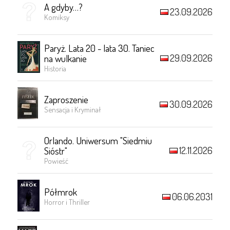
A gdyby…?
23.09.2026
Komiksy
Paryż. Lata 20 - lata 30. Taniec
29.09.2026
na wulkanie
Historia
Zaproszenie
30.09.2026
Sensacja i Kryminał
Orlando. Uniwersum "Siedmiu
12.11.2026
Sióstr"
Powieść
Półmrok
06.06.2031
Horror i Thriller