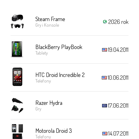
Steam Frame
2026 rok
Gry i Konsole
BlackBerry PlayBook
19.04.2011
Tablety
HTC Droid Incredible 2
10.06.2011
Telefony
Razer Hydra
17.06.2011
Gry
Motorola Droid 3
14.07.2011
Telefony