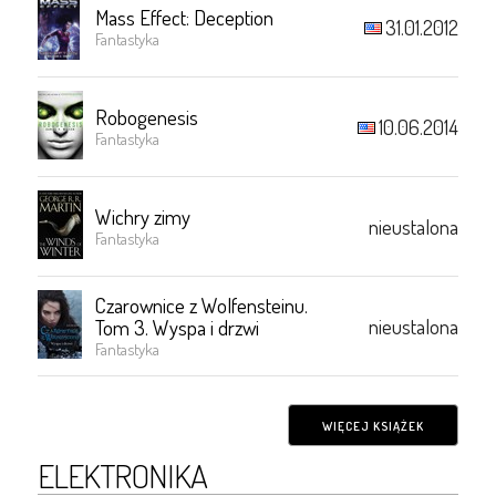
Mass Effect: Deception
31.01.2012
Fantastyka
Robogenesis
10.06.2014
Fantastyka
Wichry zimy
nieustalona
Fantastyka
Czarownice z Wolfensteinu.
nieustalona
Tom 3. Wyspa i drzwi
Fantastyka
WIĘCEJ KSIĄŻEK
ELEKTRONIKA