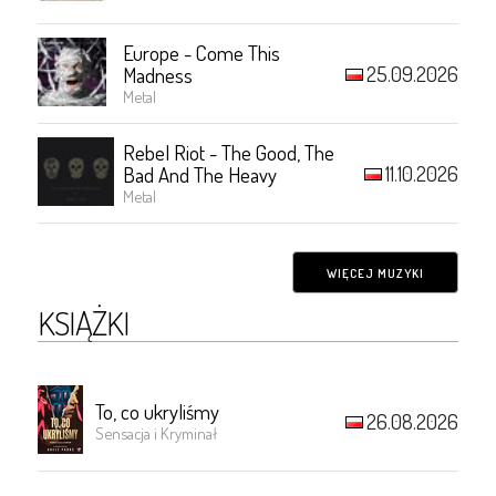
Europe - Come This
25.09.2026
Madness
Metal
Rebel Riot - The Good, The
11.10.2026
Bad And The Heavy
Metal
WIĘCEJ MUZYKI
KSIĄŻKI
To, co ukryliśmy
26.08.2026
Sensacja i Kryminał