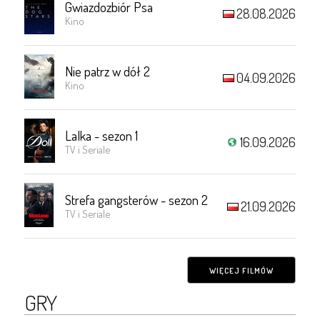
Gwiazdozbiór Psa
28.08.2026
Kino
Nie patrz w dół 2
04.09.2026
Kino
Lalka - sezon 1
16.09.2026
TV i Seriale
Strefa gangsterów - sezon 2
21.09.2026
TV i Seriale
WIĘCEJ FILMÓW
GRY