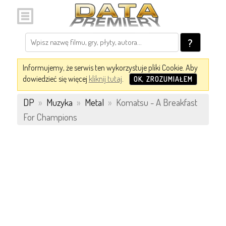
?
Informujemy, że serwis ten wykorzystuje pliki Cookie. Aby
dowiedzieć się więcej
kliknij tutaj
.
OK, ZROZUMIAŁEM
DP
»
Muzyka
»
Metal
»
Komatsu - A Breakfast
For Champions