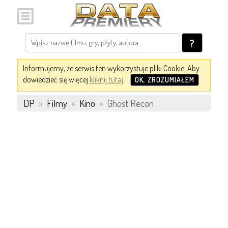
?
Informujemy, że serwis ten wykorzystuje pliki Cookie. Aby
dowiedzieć się więcej
kliknij tutaj
.
OK, ZROZUMIAŁEM
DP
»
Filmy
»
Kino
»
Ghost Recon