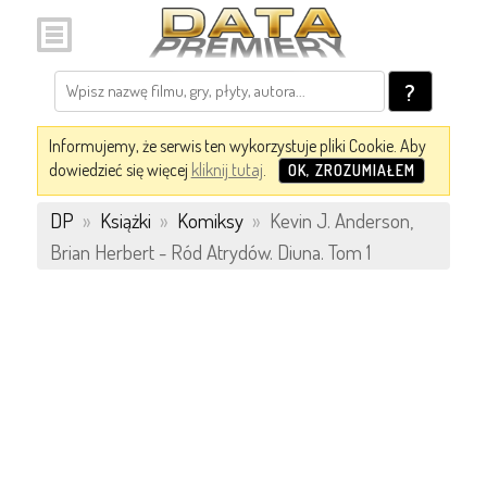
?
Informujemy, że serwis ten wykorzystuje pliki Cookie. Aby
dowiedzieć się więcej
kliknij tutaj
.
OK, ZROZUMIAŁEM
DP
»
Książki
»
Komiksy
»
Kevin J. Anderson,
Brian Herbert - Ród Atrydów. Diuna. Tom 1