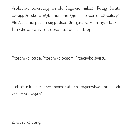
Królestwa odwracają wzrok. Bogowie milczą. Potęgi świata
uznają, że skoro Wybraniec nie żyje – nie warto już walczyć.
Ale Aaslo nie potrafi się poddać. On i garstka złamanych ludzi –
łotrzyków, marzycieli, desperatów – idą dalej.
Przeciwko logice. Przeciwko bogom. Przeciwko światu.
I choć nikt nie przepowiedział ich zwycięstwa, oni i tak
zamierzają wygrać.
Za wszelką cenę.