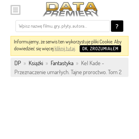
?
Informujemy, że serwis ten wykorzystuje pliki Cookie. Aby
dowiedzieć się więcej
kliknij tutaj
.
OK, ZROZUMIAŁEM
DP
»
Książki
»
Fantastyka
»
Kel Kade -
Przeznaczenie umarłych. Tajne proroctwo. Tom 2