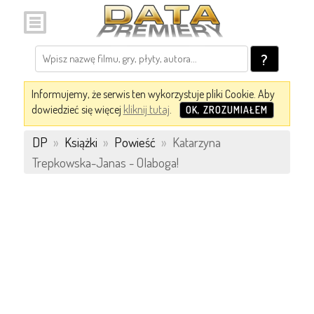
?
Informujemy, że serwis ten wykorzystuje pliki Cookie. Aby
dowiedzieć się więcej
kliknij tutaj
.
OK, ZROZUMIAŁEM
DP
»
Książki
»
Powieść
»
Katarzyna
Trepkowska-Janas - Olaboga!