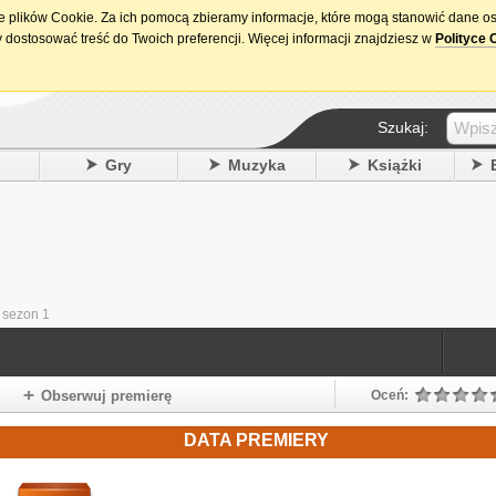
ie plików Cookie. Za ich pomocą zbieramy informacje, które mogą stanowić dane o
15. urodziny DataPremiery.pl
 dostosować treść do Twoich preferencji. Więcej informacji znajdziesz w
Polityce 
Szukaj:
y
Gry
Muzyka
Książki
- sezon 1
Obserwuj premierę
Oceń:
DATA PREMIERY