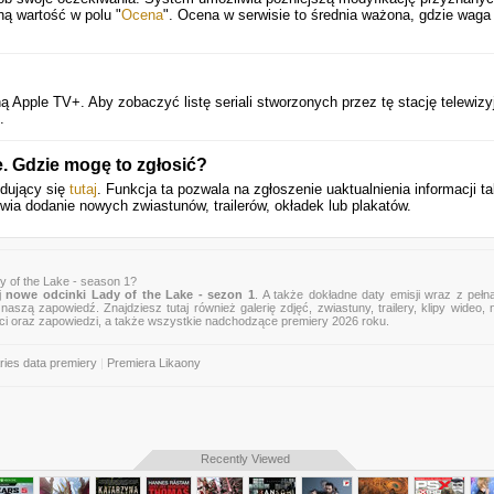
ną wartość w polu "
Ocena
". Ocena w serwisie to średnia ważona, gdzie waga
ą Apple TV+. Aby zobaczyć listę seriali stworzonych przez tę stację telewizy
.
. Gdzie mogę to zgłosić?
jdujący się
tutaj
. Funkcja ta pozwala na zgłoszenie uaktualnienia informacji ta
wia dodanie nowych zwiastunów, trailerów, okładek lub plakatów.
y of the Lake - season 1?
aj
nowe odcinki Lady of the Lake - sezon 1
. A także dokładne daty emisji wraz z pełną
naszą zapowiedź. Znajdziesz tutaj również galerię zdjęć, zwiastuny, trailery, klipy wideo,
ci oraz zapowiedzi, a także wszystkie nadchodzące premiery 2026 roku.
ries data premiery
|
Premiera Likaony
Recently Viewed