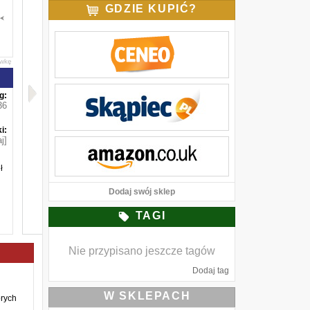
GDZIE KUPIĆ?
awkę
g:
36
i:
j]
ł
Dodaj swój sklep
TAGI
Nie przypisano jeszcze tagów
Dodaj tag
W SKLEPACH
órych