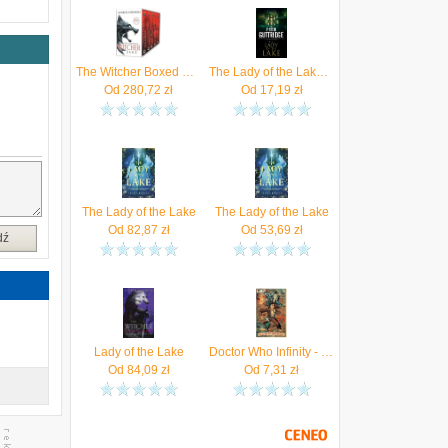
The Witcher Boxed Set: Blood of Elves, the Time of Contempt, Baptism of Fire, the Tower of Swallows, the Lady of the Lake
The Lady of the Lake (A Brighton Mystery)
Od
280,72
zł
Od
17,19
zł
The Lady of the Lake
The Lady of the Lake
Od
82,87
zł
Od
53,69
zł
dź
Lady of the Lake
Doctor Who Infinity - The Lady Of The Lake (Digital)
Od
84,09
zł
Od
7,31
zł