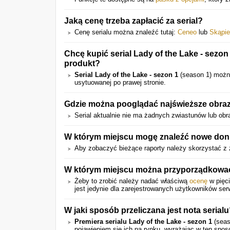
Jaką cenę trzeba zapłacić za serial?
Cenę serialu można znaleźć tutaj:
Ceneo
lub
Skąpi
Chcę kupić serial Lady of the Lake - sezo
produkt?
Serial Lady of the Lake - sezon 1
(season 1) moż
usytuowanej po prawej stronie.
Gdzie można pooglądać najświeższe obrazki
Serial aktualnie nie ma żadnych zwiastunów lub obr
W którym miejscu mogę znaleźć nowe donie
Aby zobaczyć bieżące raporty należy skorzystać z 
W którym miejscu można przyporządkować 
Żeby to zrobić należy nadać właściwą
ocenę
w pięci
jest jedynie dla zarejestrowanych użytkowników ser
W jaki sposób przeliczana jest nota serial
Premiera serialu Lady of the Lake - sezon 1
(seas
pojawieniem się ich na rynku, wyrażając w ten spo