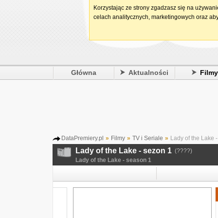
Korzystając ze strony zgadzasz się na używan
celach analitycznych, marketingowych oraz aby
Główna
Aktualności
Film
DataPremiery.pl
»
Filmy
»
TV i Seriale
»
Lady of the Lake 
Lady of the Lake - sezon 1
(????)
Lady of the Lake - season 1