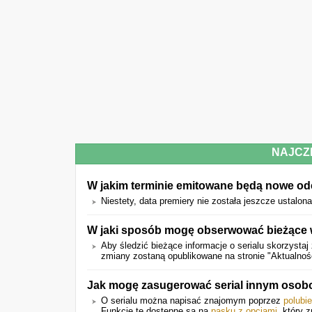
NAJCZ
W jakim terminie emitowane będą nowe odcin
Niestety, data premiery nie została jeszcze ustalona
W jaki sposób mogę obserwować bieżące w
Aby śledzić bieżące informacje o serialu skorzystaj 
zmiany zostaną opublikowane na stronie "Aktualnoś
Jak mogę zasugerować serial innym oso
O serialu można napisać znajomym poprzez
polubi
Funkcje te dostępne są na
pasku z opcjami
, który 