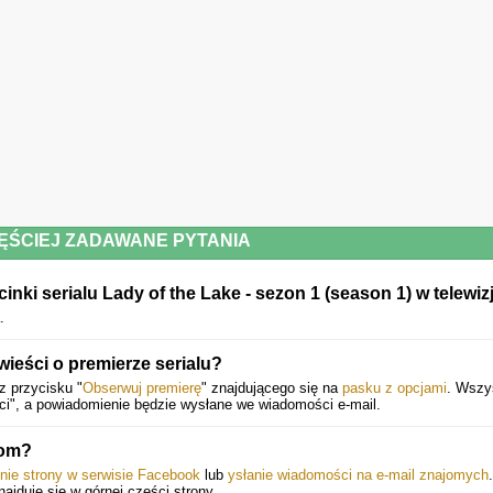
NOWE 
ĘŚCIEJ ZADAWANE PYTANIA
ki serialu Lady of the Lake - sezon 1 (season 1) w telewizj
.
ieści o premierze serialu?
z przycisku "
Obserwuj premierę
" znajdującego się na
pasku z opcjami
. Wszy
ci", a powiadomienie będzie wysłane we wiadomości e-mail.
bom?
enie strony w serwisie Facebook
lub
ysłanie wiadomości na e-mail znajomych
.
znajduje się w górnej części strony.