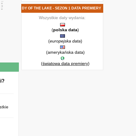
ODCINKI LADY OF THE LAKE - SEZON 1 DATA PREMIERY
Wszystkie daty wydania:
(
polska data
)
(
europejska data
)
(amerykańska data)
(
światowa data premiery
)
i?
stkie