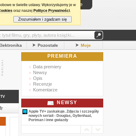
Logowanie
sobowe w świetle ustawy. Wykorzystujemy je w
Cookies
oraz naszej
Polityce Prywatności
.
Zrozumiałem i zgadzam się
Elektronika
Pozostałe
Moje
PREMIERA
Data premiery
Newsy
Opis
Recenzje
Komentarze
TV
NEWSY
Apple TV+ zaskakuje. Zdjęcia i szczegóły
nowych seriali - Douglas, Gyllenhaal,
Portman i inne gwiazdy