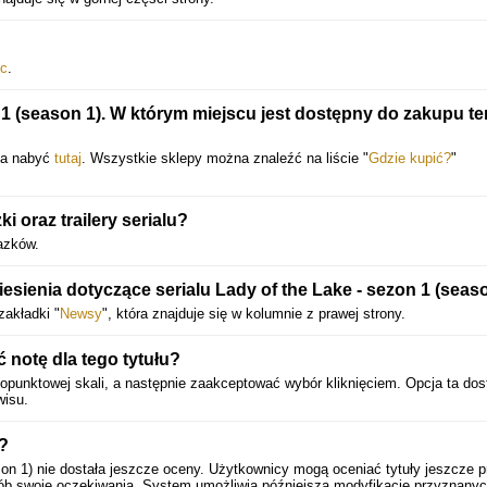
ec
.
n 1 (season 1). W którym miejscu jest dostępny do zakupu te
na nabyć
tutaj
. Wszystkie sklepy można znaleźć na liście "
Gdzie kupić?
"
 oraz trailery serialu?
azków.
sienia dotyczące serialu Lady of the Lake - sezon 1 (seas
zakładki "
Newsy
", która znajduje się w kolumnie z prawej strony.
notę dla tego tytułu?
opunktowej skali, a następnie zaakceptować wybór kliknięciem. Opcja ta do
wisu.
u?
on 1) nie dostała jeszcze oceny. Użytkownicy mogą oceniać tytuły jeszcze p
sób swoje oczekiwania. System umożliwia późniejszą modyfikację przyznany