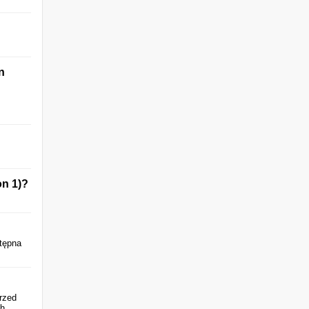
n
on 1)?
stępna
rzed
ch