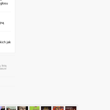
 głosu
jną
kich jak
 listą
 nasze