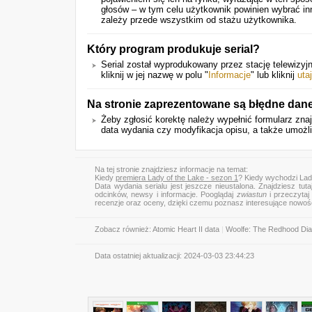
głosów – w tym celu użytkownik powinien wybrać in
zależy przede wszystkim od stażu użytkownika.
Który program produkuje serial?
Serial został wyprodukowany przez stację telewizyjn
kliknij w jej nazwę w polu "
Informacje
" lub kliknij
utaj
Na stronie zaprezentowane są błędne dane
Żeby zgłosić korektę należy wypełnić formularz zna
data wydania czy modyfikacja opisu, a także umożli
Na tej stronie znajdziesz informacje na temat:
Kiedy
premiera Lady of the Lake - sezon 1
? Kiedy wychodzi Lad
Data wydania serialu jest jeszcze nieustalona. Znajdziesz tut
odcinków, newsy i informacje. Pooglądaj
zwiastun
i przeczytaj 
recenzje oraz oceny, dzięki czemu poznasz interesujące nowoś
Zobacz również:
Atomic Heart II data
|
Woolfe: The Redhood Dia
Data ostatniej aktualizacji:
2024-03-03 23:44:23