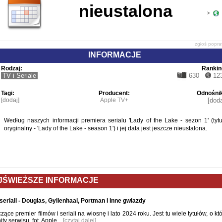
nieustalona
zgłoś popr
INFORMACJE
Rodzaj:
Rankin
TV i Seriale
630
12
Tagi:
Producent:
Odnośnik
[dodaj]
Apple TV+
[doda
Według naszych informacji premiera serialu 'Lady of the Lake - sezon 1' (tytu
oryginalny - 'Lady of the Lake - season 1') i jej data jest jeszcze nieustalona.
JŚWIEŻSZE INFORMACJE
eriali - Douglas, Gyllenhaal, Portman i inne gwiazdy
ce premier filmów i seriali na wiosnę i lato 2024 roku. Jest tu wiele tytułów, o kt
y serwisu. fot. Apple...
[czytaj dalej]