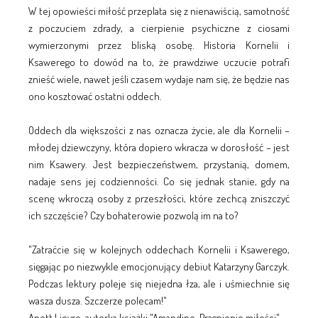
W tej opowieści miłość przeplata się z nienawiścią, samotność
z poczuciem zdrady, a cierpienie psychiczne z ciosami
wymierzonymi przez bliską osobę. Historia Kornelii i
Ksawerego to dowód na to, że prawdziwe uczucie potrafi
znieść wiele, nawet jeśli czasem wydaje nam się, że będzie nas
ono kosztować ostatni oddech.
Oddech dla większości z nas oznacza życie, ale dla Kornelii –
młodej dziewczyny, która dopiero wkracza w dorosłość – jest
nim Ksawery. Jest bezpieczeństwem, przystanią, domem,
nadaje sens jej codzienności. Co się jednak stanie, gdy na
scenę wkroczą osoby z przeszłości, które zechcą zniszczyć
ich szczęście? Czy bohaterowie pozwolą im na to?
"Zatraćcie się w kolejnych oddechach Kornelii i Ksawerego,
sięgając po niezwykle emocjonujący debiut Katarzyny Garczyk.
Podczas lektury poleje się niejedna łza, ale i uśmiechnie się
wasza dusza. Szczerze polecam!"
Anett Lievre, autorka książki "Amandine. Pragnienie miłości"