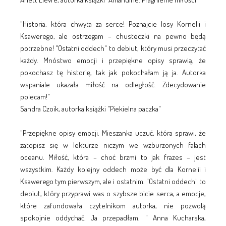
"Historia, która chwyta za serce! Poznajcie losy Kornelii i
Ksawerego, ale ostrzegam – chusteczki na pewno będą
potrzebne! "Ostatni oddech" to debiut, który musi przeczytać
każdy. Mnóstwo emocji i przepiękne opisy sprawią, że
pokochasz tę historię, tak jak pokochałam ją ja. Autorka
wspaniale ukazała miłość na odległość. Zdecydowanie
polecam!"
Sandra Czoik, autorka książki "Piekielna paczka"
"Przepiękne opisy emocji. Mieszanka uczuć, która sprawi, że
zatopisz się w lekturze niczym we wzburzonych falach
oceanu. Miłość, która – choć brzmi to jak frazes – jest
wszystkim. Każdy kolejny oddech może być dla Kornelii i
Ksawerego tym pierwszym, ale i ostatnim. "Ostatni oddech" to
debiut, który przyprawi was o szybsze bicie serca, a emocje,
które zafundowała czytelnikom autorka, nie pozwolą
spokojnie oddychać. Ja przepadłam. " Anna Kucharska,