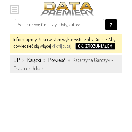
?
Informujemy, że serwis ten wykorzystuje pliki Cookie. Aby
dowiedzieć się więcej
kliknij tutaj
.
OK, ZROZUMIAŁEM
DP
»
Książki
»
Powieść
»
Katarzyna Garczyk -
Ostatni oddech