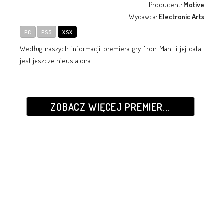
Producent:
Motive
Wydawca:
Electronic Arts
PC
PS5
XSX
Według naszych informacji premiera gry 'Iron Man' i jej data
jest jeszcze nieustalona.
ZOBACZ WIĘCEJ PREMIER...