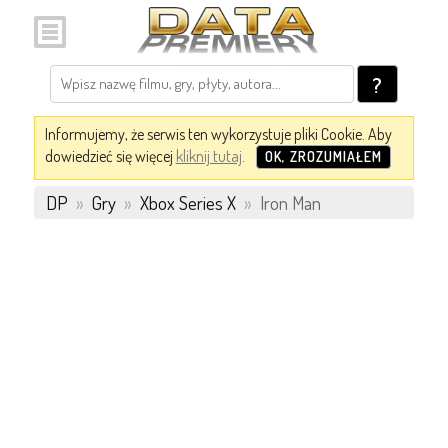
?
Informujemy, że serwis ten wykorzystuje pliki Cookie. Aby
dowiedzieć się więcej
kliknij tutaj
.
OK, ZROZUMIAŁEM
DP
»
Gry
»
Xbox Series X
»
Iron Man