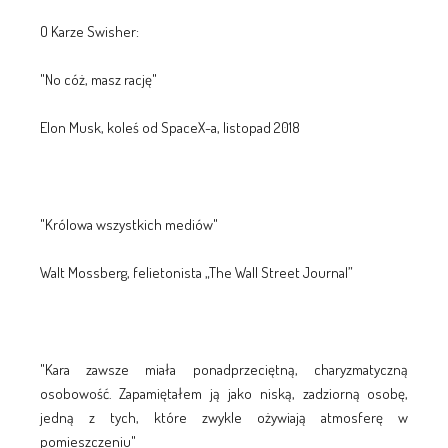
O Karze Swisher:
"No cóż, masz rację"
Elon Musk, koleś od SpaceX-a, listopad 2018
"Królowa wszystkich mediów"
Walt Mossberg, felietonista „The Wall Street Journal”
"Kara zawsze miała ponadprzeciętną, charyzmatyczną
osobowość. Zapamiętałem ją jako niską, zadziorną osobę,
jedną z tych, które zwykle ożywiają atmosferę w
pomieszczeniu"