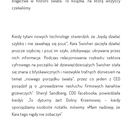
bogactwa w historii świata. To książka, na którą wszyscy
czekaliśmy.
Kiedy tytani nowych technologii stwierdzili, że „będą działać
szybko i nie zawahają się psuć”, Kara Swisher zaczęła działać
jeszcze szybciej i psuć im szyki, zdobywając ukrywane przez
nich informacje. Podczas relacjonowania rozkwitu sektora
cyfrowego na początku lat dziewięćdziesiątych Swisher stała
się znana z błyskawicznych i niezwykle trafnych doniesień na
temat „nowego porządku świata”, przez co jeden z CEO
posądził ją o „prowadzenie nasłuchu firmowych kanałów
grzewczych”. Sheryl Sandberg, COO Facebooka, powiedziała
kiedyś: „To dyżurny żart Doliny Krzemowej – kiedy
sporządzamy osobiste notatki, mówimy: »Mam nadzieję, że
Kara tego nigdy nie zobaczy«”.