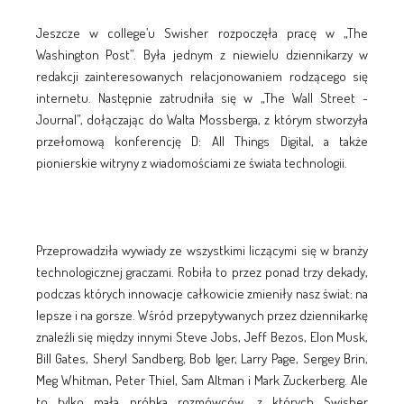
Jeszcze w college’u Swisher rozpoczęła pracę w „The
Washington Post”. Była jednym z niewielu dziennikarzy w
redakcji zainteresowanych relacjonowaniem rodzącego się
internetu. Następnie zatrudniła się w „The Wall Street ­
Journal”, dołączając do Walta Mossberga, z którym stworzyła
przełomową konferencję D: All Things Digital, a także
pionierskie witryny z wiadomościami ze świata technologii.
Przeprowadziła wywiady ze wszystkimi liczącymi się w branży
technologicznej graczami. Robiła to przez ponad trzy dekady,
podczas których innowacje całkowicie zmieniły nasz świat: na
lepsze i na gorsze. Wśród przepytywanych przez dziennikarkę
znaleźli się między innymi Steve Jobs, Jeff Bezos, Elon Musk,
Bill Gates, Sheryl Sand­berg, Bob Iger, Larry Page, Sergey Brin,
Meg Whitman, Peter Thiel, Sam Altman i Mark Zuckerberg. Ale
to tylko mała próbka rozmówców, z których Swisher