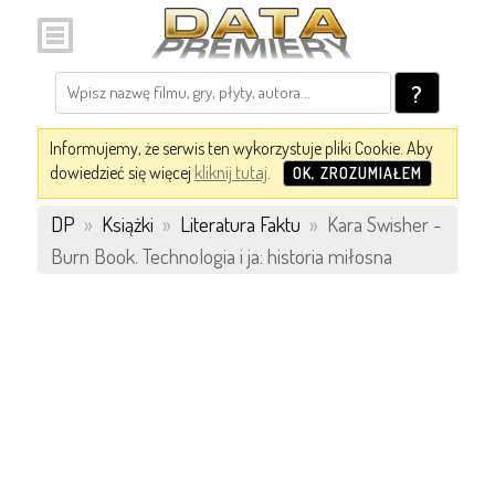
?
Informujemy, że serwis ten wykorzystuje pliki Cookie. Aby
dowiedzieć się więcej
kliknij tutaj
.
OK, ZROZUMIAŁEM
DP
»
Książki
»
Literatura Faktu
»
Kara Swisher -
Burn Book. Technologia i ja: historia miłosna