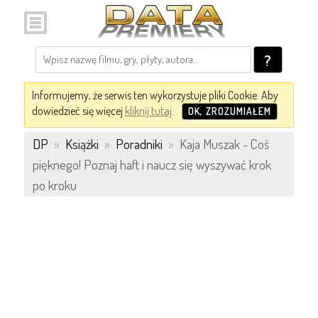
?
Informujemy, że serwis ten wykorzystuje pliki Cookie. Aby
dowiedzieć się więcej
kliknij tutaj
.
OK, ZROZUMIAŁEM
DP
»
Książki
»
Poradniki
»
Kaja Muszak - Coś
pięknego! Poznaj haft i naucz się wyszywać krok
po kroku