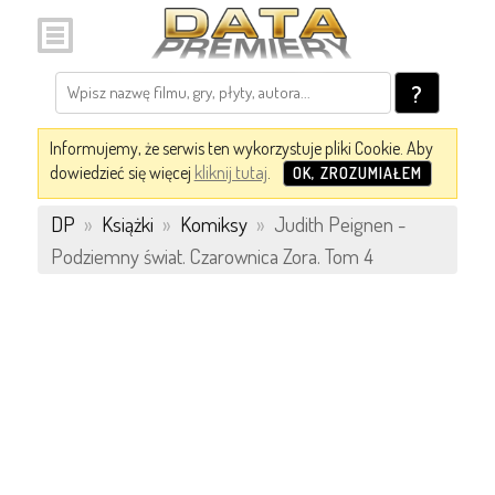
?
Informujemy, że serwis ten wykorzystuje pliki Cookie. Aby
dowiedzieć się więcej
kliknij tutaj
.
OK, ZROZUMIAŁEM
DP
»
Książki
»
Komiksy
»
Judith Peignen -
Podziemny świat. Czarownica Zora. Tom 4