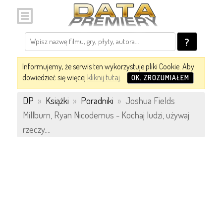
?
Informujemy, że serwis ten wykorzystuje pliki Cookie. Aby
dowiedzieć się więcej
kliknij tutaj
.
OK, ZROZUMIAŁEM
DP
»
Książki
»
Poradniki
»
Joshua Fields
Millburn, Ryan Nicodemus - Kochaj ludzi, używaj
rzeczy....