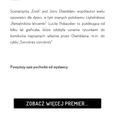
Scenarzystą „Enoli” jest Joris Chamblain, współautor wielu
opowieści dla dzieci, w tym znanych polskiemu czytelnikowi
„Pamiętników Wisienki”. Lucile Thibaudier to publikująca od
kilku lat graficzka, która zdobyła uznanie rysunkami do
komiksów napisanych właśnie przez Chamblaina, m.in. do
cyklu „Sorcières sorcières”.
Powyższy opis pochodzi od wydawcy.
ZOBACZ WIĘCEJ PREMIER...