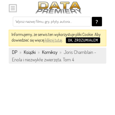
?
Informujemy, że serwis ten wykorzystuje pliki Cookie. Aby
dowiedzieć się więcej
kliknij tutaj
.
OK, ZROZUMIAŁEM
DP
»
Książki
»
Komiksy
»
Joris Chamblain -
Enola i niezwykłe zwierzęta. Tom 4