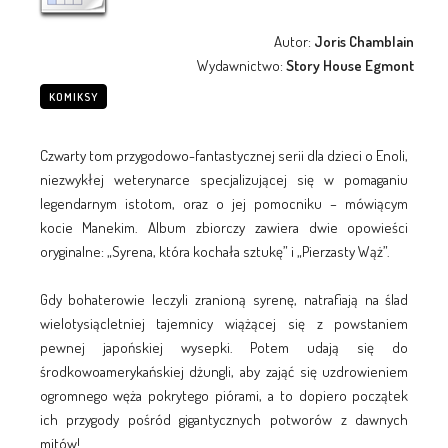
Autor:
Joris Chamblain
Wydawnictwo:
Story House Egmont
KOMIKSY
Czwarty tom przygodowo-fantastycznej serii dla dzieci o Enoli,
niezwykłej weterynarce specjalizującej się w pomaganiu
legendarnym istotom, oraz o jej pomocniku – mówiącym
kocie Manekim. Album zbiorczy zawiera dwie opowieści
oryginalne: „Syrena, która kochała sztukę” i „Pierzasty Wąż”.
Gdy bohaterowie leczyli zranioną syrenę, natrafiają na ślad
wielotysiącletniej tajemnicy wiążącej się z powstaniem
pewnej japońskiej wysepki. Potem udają się do
środkowoamerykańskiej dżungli, aby zająć się uzdrowieniem
ogromnego węża pokrytego piórami, a to dopiero początek
ich przygody pośród gigantycznych potworów z dawnych
mitów!