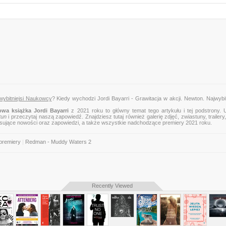
jwybitniejsi Naukowcy
? Kiedy wychodzi Jordi Bayarri - Grawitacja w akcji. Newton. Najwybit
wa książka Jordi Bayarri
z 2021 roku to główny temat tego artykułu i tej podstrony. 
tun
i przeczytaj naszą zapowiedź. Znajdziesz tutaj również galerię zdjęć, zwiastuny, trailery,
esujące nowości oraz zapowiedzi, a także wszystkie nadchodzące premiery 2021 roku.
premiery
|
Redman - Muddy Waters 2
Recently Viewed