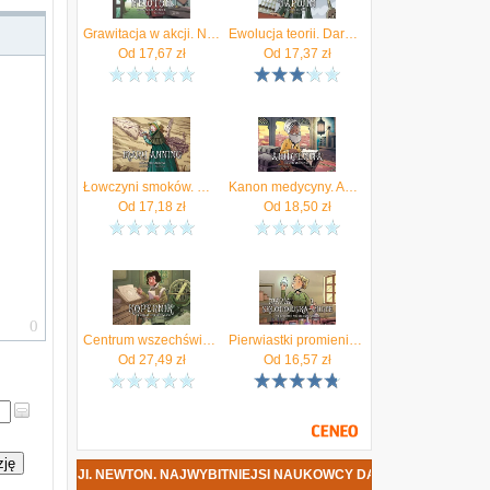
Grawitacja w akcji. Newton. Najwybitniejsi Naukowcy
Ewolucja teorii. Darwin. Najwybitniejsi Naukowcy
Od
17,67
zł
Od
17,37
zł
Łowczyni smoków. Mary Anning. Najwybitniejsi Naukowcy
Kanon medycyny. Awicenna. Najwybitniejsi naukowcy
Od
17,18
zł
Od
18,50
zł
Centrum wszechświata. Kopernik. Najwybitniejsi Naukowcy
Pierwiastki promieniotwórcze. Maria Skłodowska-Curie. Najwybitniejsi Naukowcy
Od
27,49
zł
Od
16,57
zł
zję
 AKCJI. NEWTON. NAJWYBITNIEJSI NAUKOWCY DATA PREMIERY