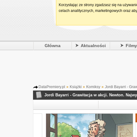
Korzystając ze strony zgadzasz się na używan
celach analitycznych, marketingowych oraz aby
Główna
Aktualności
Film
DataPremiery.pl
»
Książki
»
Komiksy
»
Jordi Bayarri - Gra
Jordi Bayarri - Grawitacja w akcji. Newton. Najw