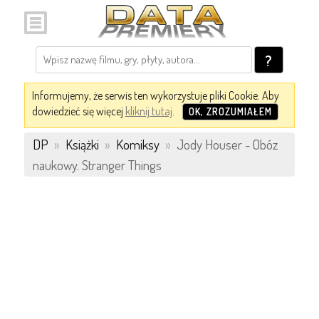
?
Informujemy, że serwis ten wykorzystuje pliki Cookie. Aby
dowiedzieć się więcej
kliknij tutaj
.
OK, ZROZUMIAŁEM
DP
»
Książki
»
Komiksy
»
Jody Houser - Obóz
naukowy. Stranger Things