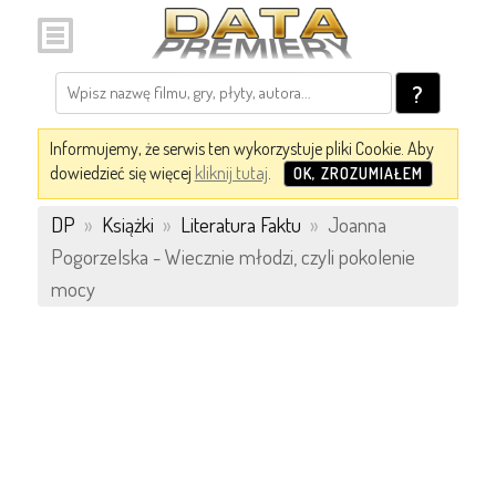
?
Informujemy, że serwis ten wykorzystuje pliki Cookie. Aby
dowiedzieć się więcej
kliknij tutaj
.
OK, ZROZUMIAŁEM
DP
»
Książki
»
Literatura Faktu
»
Joanna
Pogorzelska - Wiecznie młodzi, czyli pokolenie
mocy