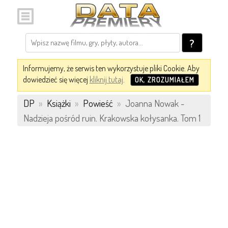
?
Informujemy, że serwis ten wykorzystuje pliki Cookie. Aby
dowiedzieć się więcej
kliknij tutaj
.
OK, ZROZUMIAŁEM
DP
»
Książki
»
Powieść
»
Joanna Nowak -
Nadzieja pośród ruin. Krakowska kołysanka. Tom 1