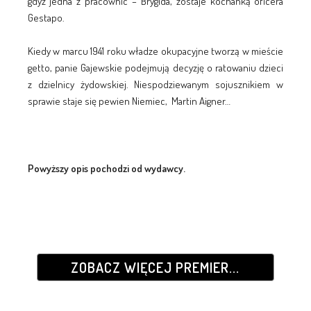
gdyż jedna z pracownic – Brygida, zostaje kochanką oficera
Gestapo.
Kiedy w marcu 1941 roku władze okupacyjne tworzą w mieście
getto, panie Gajewskie podejmują decyzję o ratowaniu dzieci
z dzielnicy żydowskiej. Niespodziewanym sojusznikiem w
sprawie staje się pewien Niemiec, Martin Aigner…
Powyższy opis pochodzi od wydawcy.
ZOBACZ WIĘCEJ PREMIER...