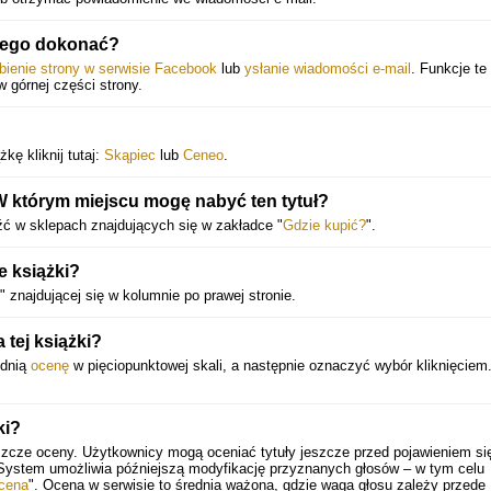
 tego dokonać?
bienie strony w serwisie Facebook
lub
ysłanie wiadomości e-mail
. Funkcje te
 w górnej części strony.
kę kliknij tutaj:
Skąpiec
lub
Ceneo
.
W którym miejscu mogę nabyć ten tytuł?
źć w sklepach znajdujących się w zakładce "
Gdzie kupić?
".
 książki?
" znajdującej się w kolumnie po prawej stronie.
tej książki?
ednią
ocenę
w pięciopunktowej skali, a następnie oznaczyć wybór kliknięciem
ki?
szcze oceny. Użytkownicy mogą oceniać tytuły jeszcze przed pojawieniem się
 System umożliwia późniejszą modyfikację przyznanych głosów – w tym celu
cena
". Ocena w serwisie to średnia ważona, gdzie waga głosu zależy przede