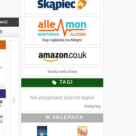
ieść
Kup najtaniej na Allegro
Dodaj swój sklep
TAGI
awkę
Nie przypisano jeszcze tagów
g:
-
Dodaj tag
i:
W SKLEPACH
j]