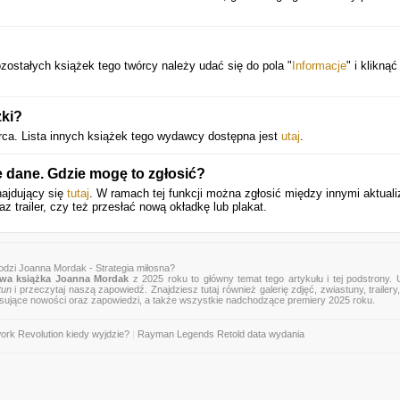
zostałych książek tego twórcy należy udać się do pola "
Informacje
" i kliknąć
żki?
ca. Lista innych książek tego wydawcy dostępna jest
utaj
.
e dane. Gdzie mogę to zgłosić?
najdujący się
tutaj
. W ramach tej funkcji można zgłosić między innymi aktuali
z trailer, czy też przesłać nową okładkę lub plakat.
odzi Joanna Mordak - Strategia miłosna?
wa książka Joanna Mordak
z 2025 roku to główny temat tego artykułu i tej podstrony.
tun
i przeczytaj naszą zapowiedź. Znajdziesz tutaj również galerię zdjęć, zwiastuny, trailery,
esujące nowości oraz zapowiedzi, a także wszystkie nadchodzące premiery 2025 roku.
ork Revolution kiedy wyjdzie?
|
Rayman Legends Retold data wydania