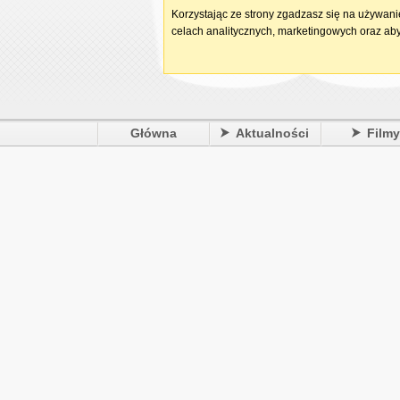
Korzystając ze strony zgadzasz się na używan
celach analitycznych, marketingowych oraz aby
Główna
Aktualności
Film