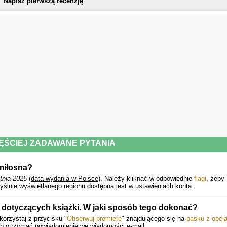
Napisz pierwszą recenzję
ĘŚCIEJ ZADAWANE PYTANIA
miłosna?
tnia 2025
(
data wydania w Polsce
).
Należy kliknąć w odpowiednie
flagi
, żeby
yślnie wyświetlanego regionu dostępna jest w ustawieniach konta.
 dotyczących książki. W jaki sposób tego dokonać?
orzystaj z przycisku "
Obserwuj premierę
" znajdującego się na
pasku z opcj
ub otrzymać powiadomienie we wiadomości e-mail.