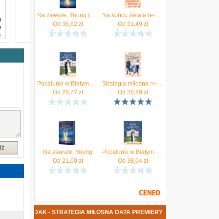
Na zawsze, Young (e-book)
Na końcu świata (e-book)
o
Od
36,62
zł
Od
31,49
zł
e
e
z
e
e
Pocałunki w Białym Domu
Strategia miłosna >> Twoje zadowolenie jest dla nas priorytetem <<
m
Od
28,77
zł
Od
28,89
zł
ę
e
h
e
dź
Na zawsze, Young
Pocałunki w Białym Domu
ć
Od
21,00
zł
Od
38,04
zł
ANNA MORDAK - STRATEGIA MIŁOSNA DATA PREMIERY