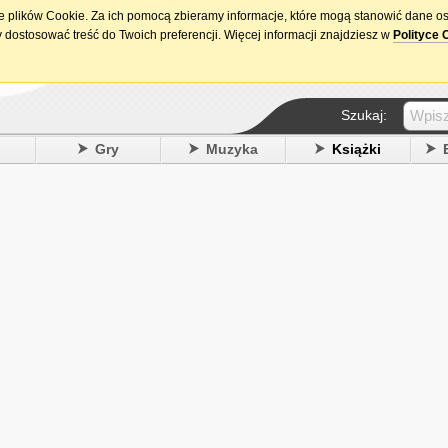
ie plików Cookie. Za ich pomocą zbieramy informacje, które mogą stanowić dane o
15. urodziny DataPremiery.pl
 dostosować treść do Twoich preferencji. Więcej informacji znajdziesz w
Polityce 
Szukaj:
y
Gry
Muzyka
Książki