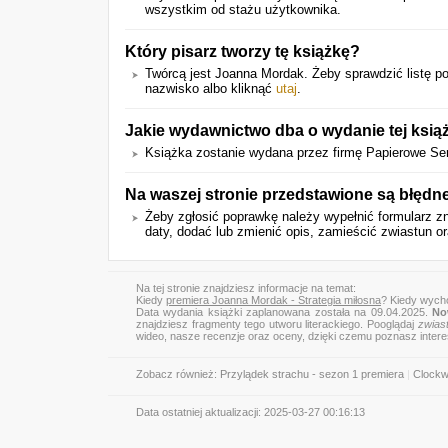
wszystkim od stażu użytkownika.
Który pisarz tworzy tę książkę?
Twórcą jest Joanna Mordak. Żeby sprawdzić listę po
nazwisko albo kliknąć
utaj
.
Jakie wydawnictwo dba o wydanie tej ksią
Książka zostanie wydana przez firmę Papierowe Ser
Na waszej stronie przedstawione są błędn
Żeby zgłosić poprawkę należy wypełnić formularz z
daty, dodać lub zmienić opis, zamieścić zwiastun ora
Na tej stronie znajdziesz informacje na temat:
Kiedy
premiera Joanna Mordak - Strategia miłosna
? Kiedy wych
Data wydania książki zaplanowana została na 09.04.2025.
No
znajdziesz fragmenty tego utworu literackiego. Pooglądaj
zwias
wideo, nasze recenzje oraz oceny, dzięki czemu poznasz inter
Zobacz również:
Przylądek strachu - sezon 1 premiera
|
Clockw
Data ostatniej aktualizacji:
2025-03-27 00:16:13