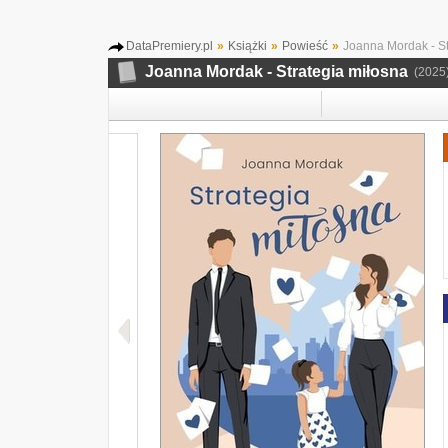
DataPremiery.pl
»
Książki
»
Powieść
»
Joanna Mordak - St
Joanna Mordak - Strategia miłosna
(2025