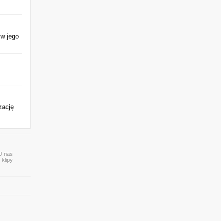
 w jego
zację
 U nas
 klipy