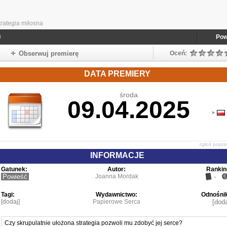
rategia miłosna
)
Pow
Obserwuj premierę
Oceń:
DATA PREMIERY
środa
09.04.2025
zgłoś popr
INFORMACJE
Gatunek:
Autor:
Rankin
Powieść
Joanna Mordak
-
Tagi:
Wydawnictwo:
Odnośnik
[dodaj]
Papierowe Serca
[doda
Czy skrupulatnie ułożona strategia pozwoli mu zdobyć jej serce?