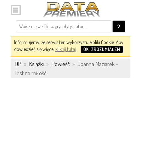
?
Informujemy, że serwis ten wykorzystuje pliki Cookie. Aby
dowiedzieć się więcej
kliknij tutaj
.
OK, ZROZUMIAŁEM
DP
»
Książki
»
Powieść
»
Joanna Maziarek -
Test na miłość