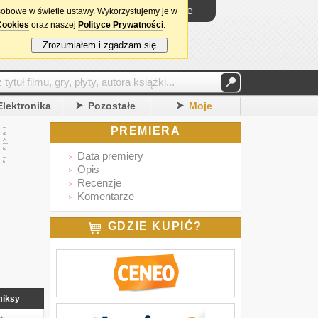
Logowanie
sobowe w świetle ustawy. Wykorzystujemy je w
Cookies
oraz naszej
Polityce Prywatności
.
Zrozumiałem i zgadzam się
Elektronika
Pozostałe
Moje
PREMIERA
Data premiery
Opis
Recenzje
Komentarze
GDZIE KUPIĆ?
iksy
2021)