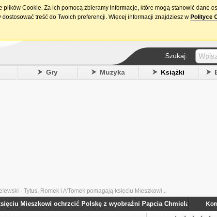
ie plików Cookie. Za ich pomocą zbieramy informacje, które mogą stanowić dane o
15. urodziny DataPremiery.pl
 dostosować treść do Twoich preferencji. Więcej informacji znajdziesz w
Polityce 
Szukaj:
y
Gry
Muzyka
Książki
lewski - Tytus, Romek i A'Tomek pomagają księciu Mieszkowi...
iu Mieszkowi ochrzcić Polskę z wyobraźni Papcia Chmiela narysowani
Kom
(