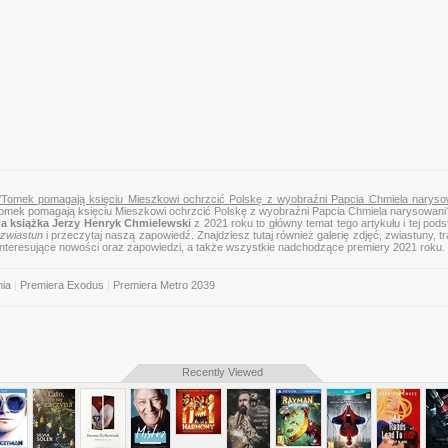
'Tomek pomagają księciu Mieszkowi ochrzcić Polskę z wyobraźni Papcia Chmiela naryso
Tomek pomagają księciu Mieszkowi ochrzcić Polskę z wyobraźni Papcia Chmiela narysowani
 książka Jerzy Henryk Chmielewski
z 2021 roku to główny temat tego artykułu i tej pods
zwiastun
i przeczytaj naszą zapowiedź. Znajdziesz tutaj również galerię zdjęć, zwiastuny, tra
 interesujące nowości oraz zapowiedzi, a także wszystkie nadchodzące premiery 2021 roku.
nia
|
Premiera Exodus
|
Premiera Metro 2039
Recently Viewed