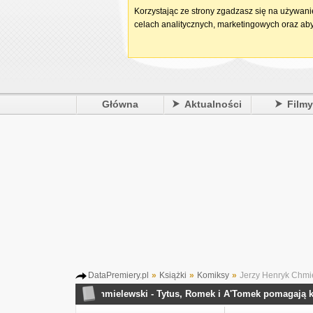
Korzystając ze strony zgadzasz się na używan
celach analitycznych, marketingowych oraz aby
Główna
Aktualności
Film
DataPremiery.pl
»
Książki
»
Komiksy
»
Jerzy Henryk Chmie
Jerzy Henryk Chmielewski - Tytus, Romek i A'Tomek pomagają księc