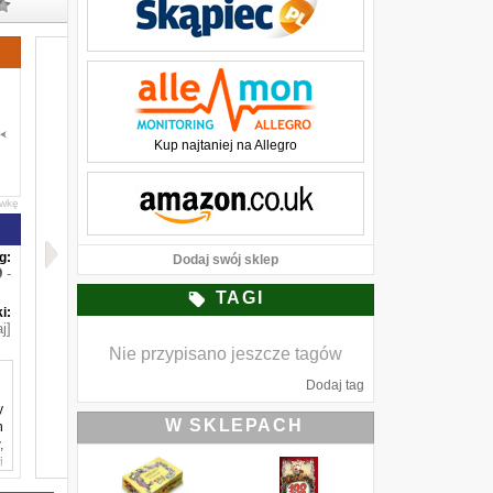
Kup najtaniej na Allegro
awkę
g:
Dodaj swój sklep
-
TAGI
i:
j]
Nie przypisano jeszcze tagów
Dodaj tag
y
W SKLEPACH
h
,
i