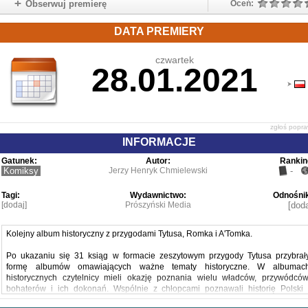
Obserwuj premierę
Oceń:
DATA PREMIERY
czwartek
28.01.2021
zgłoś popr
INFORMACJE
Gatunek:
Autor:
Rankin
Komiksy
Jerzy Henryk Chmielewski
-
Tagi:
Wydawnictwo:
Odnośnik
[dodaj]
Prószyński Media
[doda
Kolejny album historyczny z przygodami Tytusa, Romka i A'Tomka.
Po ukazaniu się 31 ksiąg w formacie zeszytowym przygody Tytusa przybrał
formę albumów omawiających ważne tematy historyczne. W albumac
historycznych czytelnicy mieli okazję poznania wielu władców, przywódców
bohaterów i ich dokonań. Wspólnie z chłopcami poznawali historię Polski 
śledzili losy Polaków.