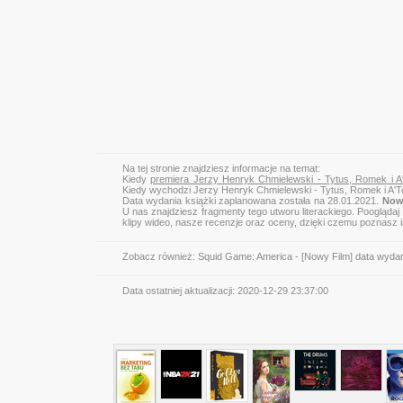
Na tej stronie znajdziesz informacje na temat:
Kiedy
premiera Jerzy Henryk Chmielewski - Tytus, Romek i A
Kiedy wychodzi Jerzy Henryk Chmielewski - Tytus, Romek i A'
Data wydania książki zaplanowana została na 28.01.2021.
Nowa
U nas znajdziesz fragmenty tego utworu literackiego. Pooglądaj
klipy wideo, nasze recenzje oraz oceny, dzięki czemu poznasz
Zobacz również:
Squid Game: America - [Nowy Film] data wyda
Data ostatniej aktualizacji:
2020-12-29 23:37:00