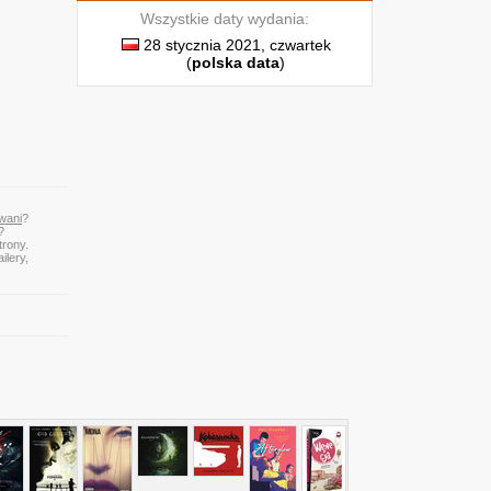
Wszystkie daty wydania:
28 stycznia 2021, czwartek
(
polska data
)
wani
?
?
trony.
ilery,