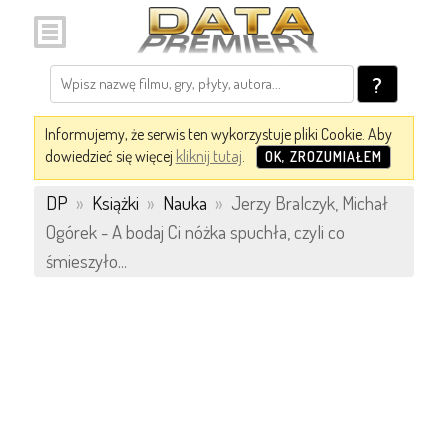
?
Informujemy, że serwis ten wykorzystuje pliki Cookie. Aby
dowiedzieć się więcej
kliknij tutaj
.
OK, ZROZUMIAŁEM
DP
»
Książki
»
Nauka
»
Jerzy Bralczyk, Michał
Ogórek - A bodaj Ci nóżka spuchła, czyli co
śmieszyło...