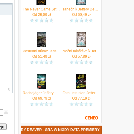
w
a
The Never Game Jeffery Deaver
Tanečník Jeffery Deaver
i
Od
29,89
zł
Od
60,49
zł
a
e
o
c
a
j
Poslední důkaz Jeffery Deaver
Noční návštěvník Jeffery Deaver
Od
51,49
zł
Od
57,89
zł
m
m
o
Rachejäger Jeffery Deaver
Fatal Intrusion Jeffery Deaver
y
Od
69,79
zł
Od
77,19
zł
e
r
h
zję
ĄŻKA JEFFERY DEAVER - GRA W NIGDY DATA PREMIERY