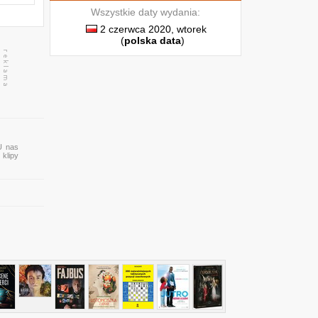
Wszystkie daty wydania:
y
2 czerwca 2020, wtorek
h
(
polska data
)
U nas
 klipy