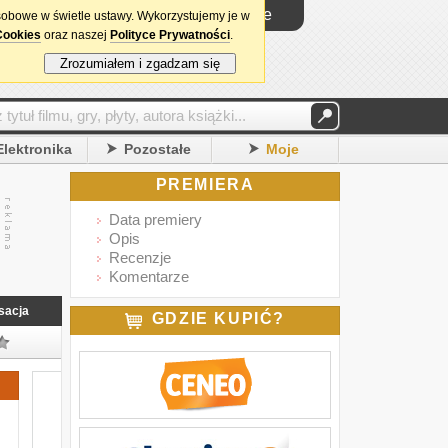
Logowanie
sobowe w świetle ustawy. Wykorzystujemy je w
Cookies
oraz naszej
Polityce Prywatności
.
Zrozumiałem i zgadzam się
Elektronika
Pozostałe
Moje
PREMIERA
Data premiery
Opis
Recenzje
Komentarze
sacja
GDZIE KUPIĆ?