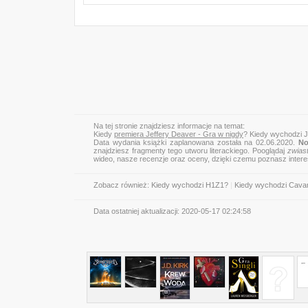
Na tej stronie znajdziesz informacje na temat:
Kiedy
premiera Jeffery Deaver - Gra w nigdy
? Kiedy wychodzi J
Data wydania książki zaplanowana została na 02.06.2020.
No
znajdziesz fragmenty tego utworu literackiego. Pooglądaj
zwias
wideo, nasze recenzje oraz oceny, dzięki czemu poznasz inter
Zobacz również:
Kiedy wychodzi H1Z1?
|
Kiedy wychodzi Cavan 
Data ostatniej aktualizacji:
2020-05-17 02:24:58