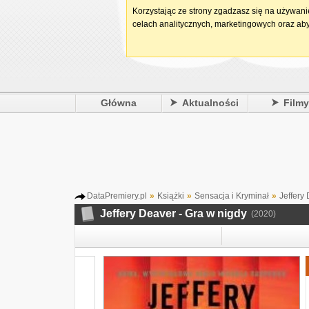
Korzystając ze strony zgadzasz się na używan
celach analitycznych, marketingowych oraz aby
Główna
Aktualności
Film
DataPremiery.pl
»
Książki
»
Sensacja i Kryminał
»
Jeffery
Jeffery Deaver - Gra w nigdy
(2020)