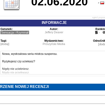
02.06.2020
zgłoś popr
INFORMACJE
Gatunek:
Autor:
Rankin
Sensacja i Kryminał
Jeffery Deaver
-
Tagi:
Wydawnictwo:
Odnośnik
[dodaj]
Prószyński Media
[doda
Nowa, wystrzałowa seria mistrza suspensu.
Ryzykujesz czy uciekasz?
Nigdy nie uciekniesz.
Nigdy nie przetrwasz.
Nigdy nie wygrasz.
W Mountain View w Dolinie Krzemowej zaginęła dziewiętnastoletnia Sophi
RZENIE NOWEJ RECENZJI
Mulliner. Jej ojciec, podejrzewając, że została porwana, wobec bierności policj
wyznacza nagrodę za odnalezienie córki. Zgłasza się do niego Colter Shaw
zawodowy "łowca nagród", specjalizujący się w poszukiwaniu osób zaginionych
uciekinierów i przestępców. Na pozór prosta sprawa komplikuje się, gdy znikaj
kolejne osoby, a okoliczności wskazują, że porywa je ten sam sprawca