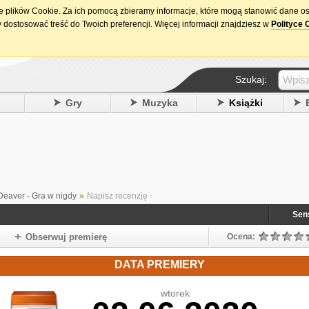
ie plików Cookie. Za ich pomocą zbieramy informacje, które mogą stanowić dane o
15. urodziny DataPremiery.pl
 dostosować treść do Twoich preferencji. Więcej informacji znajdziesz w
Polityce 
Szukaj:
y
Gry
Muzyka
Książki
 Deaver - Gra w nigdy
»
Napisz recenzję
Sen
Obserwuj premierę
Ocena:
DATA PREMIERY
wtorek