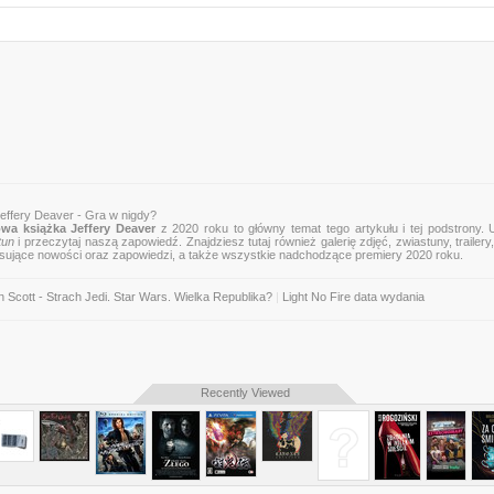
Peter Robinson
"Absolutny zachwyt! "Gra w nigdy" to diablo porywająca lektura. Niesamowit
napęd, rewelacyjni bohaterowie, fabuła dopracowana w najdrobniejszyc
szczegółach. Petarda!"
Chris Pavone
Powyższy opis pochodzi od wydawcy.
effery Deaver - Gra w nigdy?
wa książka Jeffery Deaver
z 2020 roku to główny temat tego artykułu i tej podstrony. 
tun
i przeczytaj naszą zapowiedź. Znajdziesz tutaj również galerię zdjęć, zwiastuny, trailery,
esujące nowości oraz zapowiedzi, a także wszystkie nadchodzące premiery 2020 roku.
Scott - Strach Jedi. Star Wars. Wielka Republika?
|
Light No Fire data wydania
Recently Viewed