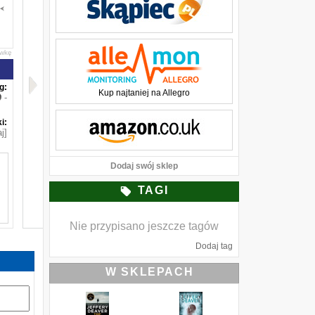
awkę
g:
Kup najtaniej na Allegro
-
i:
j]
Dodaj swój sklep
TAGI
Nie przypisano jeszcze tagów
Dodaj tag
e
i
W SKLEPACH
,
,
ą
,