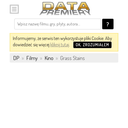
?
Informujemy, że serwis ten wykorzystuje pliki Cookie. Aby
dowiedzieć się więcej
kliknij tutaj
.
OK, ZROZUMIAŁEM
DP
»
Filmy
»
Kino
»
Grass Stains