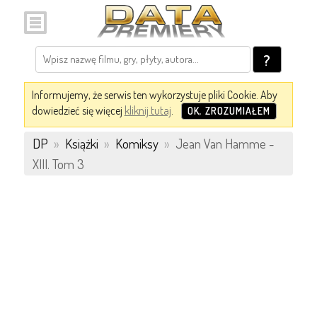
?
Informujemy, że serwis ten wykorzystuje pliki Cookie. Aby
dowiedzieć się więcej
kliknij tutaj
.
OK, ZROZUMIAŁEM
DP
»
Książki
»
Komiksy
»
Jean Van Hamme -
XIII. Tom 3