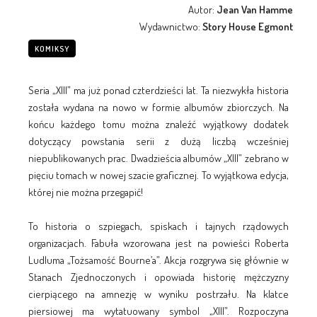
Autor:
Jean Van Hamme
Wydawnictwo:
Story House Egmont
KOMIKSY
Seria „XIII” ma już ponad czterdzieści lat. Ta niezwykła historia
została wydana na nowo w formie albumów zbiorczych. Na
końcu każdego tomu można znaleźć wyjątkowy dodatek
dotyczący powstania serii z dużą liczbą wcześniej
niepublikowanych prac. Dwadzieścia albumów „XIII” zebrano w
pięciu tomach w nowej szacie graficznej. To wyjątkowa edycja,
której nie można przegapić!
To historia o szpiegach, spiskach i tajnych rządowych
organizacjach. Fabuła wzorowana jest na powieści Roberta
Ludluma „Tożsamość Bourne’a”. Akcja rozgrywa się głównie w
Stanach Zjednoczonych i opowiada historię mężczyzny
cierpiącego na amnezję w wyniku postrzału. Na klatce
piersiowej ma wytatuowany symbol „XIII”. Rozpoczyna