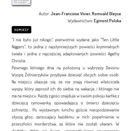
Autor:
Jean-Francoise Vivier, Romuald Gleyse
Wydawnictwo:
Egmont Polska
KOMIKSY
"I nie było już nikogo", pierwotnie wydane jako "Ten Little
Niggers", to jedna z najsłynniejszych powieści kryminalnych
świata i jedna z najczęściej adaptowanych powieści Agathy
Christie.
Pewnego letniego dnia na położoną u wybrzeży Devonu
Wyspę Żołnierzyków przybywa dziesięć obcych sobie osób.
Na miejscu okazuje się, że nie znają również właściciela
wyspy, który zaprosił ich do siebie na wakacje, i którego nie
ma na miejscu. Każdy z gości znajduje w swoim pokoju kartkę z
dziecięcą rymowanką opowiadającą o śmierci dziesięciu
żołnierzy... Po wystawnym lunchu goście niespodziewanie
słyszą głos, zarzucający każdemu w nich popełnienie w
przeszłości morderstwa, za które nie zostali ukarani. W
dodatku zbliża się burza, uniemożliwiająca opuszczenie