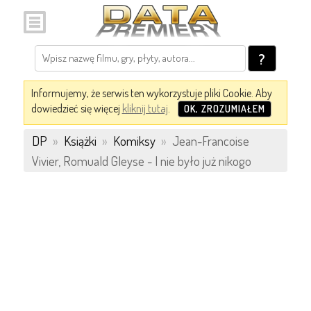
?
Informujemy, że serwis ten wykorzystuje pliki Cookie. Aby
dowiedzieć się więcej
kliknij tutaj
.
OK, ZROZUMIAŁEM
DP
»
Książki
»
Komiksy
»
Jean-Francoise
Vivier, Romuald Gleyse - I nie było już nikogo