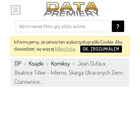
?
Informujemy, że serwis ten wykorzystuje pliki Cookie. Aby
dowiedzieć się więcej
kliknij tutaj
.
OK, ZROZUMIAŁEM
DP
»
Książki
»
Komiksy
»
Jean Dufaux,
Beatrice Tillier - Inferno. Skarga Utraconych Ziem.
Czarownice....