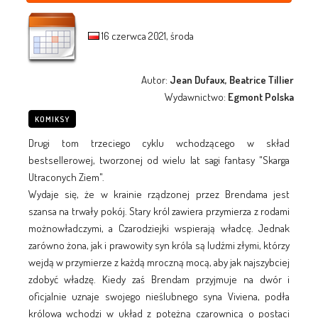
16 czerwca 2021, środa
Autor:
Jean Dufaux, Beatrice Tillier
Wydawnictwo:
Egmont Polska
KOMIKSY
Drugi tom trzeciego cyklu wchodzącego w skład
bestsellerowej, tworzonej od wielu lat sagi fantasy "Skarga
Utraconych Ziem".
Wydaje się, że w krainie rządzonej przez Brendama jest
szansa na trwały pokój. Stary król zawiera przymierza z rodami
możnowładczymi, a Czarodziejki wspierają władcę. Jednak
zarówno żona, jak i prawowity syn króla są ludźmi złymi, którzy
wejdą w przymierze z każdą mroczną mocą, aby jak najszybciej
zdobyć władzę. Kiedy zaś Brendam przyjmuje na dwór i
oficjalnie uznaje swojego nieślubnego syna Viviena, podła
królowa wchodzi w układ z potężną czarownicą o postaci