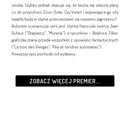
smoka. Szybko jednak okazuje się, że bestia ma własne plany
co do przyszłości Eruin Dulei. Czy Vivien i wspierające go siły
światła będą w stanie przeciwstawić się nowemu zagrożeniu?
Autorem scenariusza serii jest słynny francuski twórca Jean
Dufaux ("Drapieżcy", "Murena"), a rysunków – Béatrice Tillier,
graficzka znana przede wszystkim z opowieści fantastycznych
("Le bois des Vierges", "Fée et tendres automates").
Powyższy opis pochodzi od wydawcy.
ZOBACZ WIĘCEJ PREMIER...