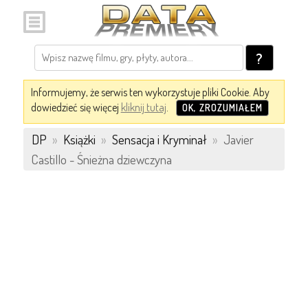
?
Informujemy, że serwis ten wykorzystuje pliki Cookie. Aby
dowiedzieć się więcej
kliknij tutaj
.
OK, ZROZUMIAŁEM
DP
»
Książki
»
Sensacja i Kryminał
»
Javier
Castillo - Śnieżna dziewczyna