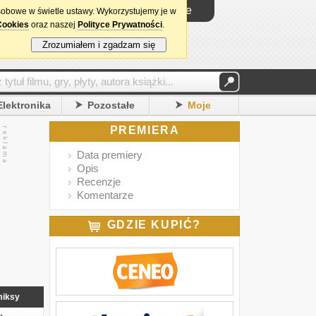
Logowanie
sobowe w świetle ustawy. Wykorzystujemy je w
Cookies
oraz naszej
Polityce Prywatności
.
Zrozumiałem i zgadzam się
Elektronika
Pozostałe
Moje
PREMIERA
Data premiery
Opis
Recenzje
Komentarze
GDZIE KUPIĆ?
iksy