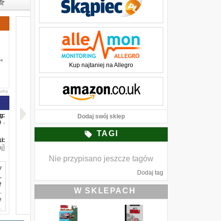
Kup najtaniej na Allegro
awkę
g:
Dodaj swój sklep
-
TAGI
i:
j]
Nie przypisano jeszcze tagów
y
Dodaj tag
,
ę
W SKLEPACH
.
e
,
ą