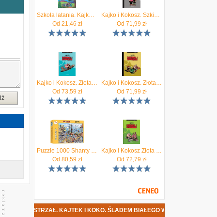
m
u
Szkoła latania. Kajko i Kokosz
Kajko i Kokosz. Szkice i rysunki
z
Od
21,46
zł
Od
71,99
zł
h
o
e
Kajko i Kokosz. Złota Kolekcja. Tom 4
Kajko i Kokosz. Złota Kolekcja. Tom 5
Od
73,59
zł
Od
71,99
zł
dź
Puzzle 1000 Shanty Janusz Christa
Kajko i Kokosz Złota Kolekcja Tom 6
Od
80,59
zł
Od
72,79
zł
STRZAŁ. KAJTEK I KOKO. ŚLADEM BIAŁEGO WILKA. TOM 2 DATA PREMIERY