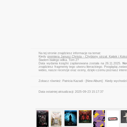
Na tej stronie znajdziesz informacje na temat:
Kiedy
premiera Janusz Christa - Chybiony strzał. Kajtek i Kok
Śladem białego wilka. Tom 2?
Data wydania książki zaplanowana została na 26.11.2025.
No
znajdziesz fragmenty tego utworu literackiego. Pooglądaj
zwias
wideo, nasze recenzje oraz oceny, dzięki czemu poznasz inter
Zobacz również:
Patricia Kazadi - [New Album]
|
Kiedy wychodzi 
Data ostatniej aktualizacji:
2025-09-23 15:17:37