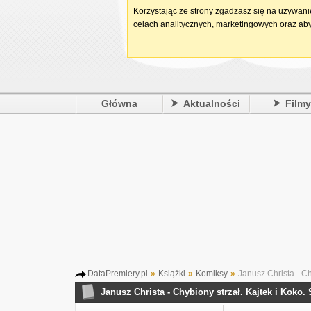
Korzystając ze strony zgadzasz się na używan
celach analitycznych, marketingowych oraz aby
Główna
Aktualności
Film
DataPremiery.pl
»
Książki
»
Komiksy
»
Janusz Christa - Ch
Janusz Christa - Chybiony strzał. Kajtek i Koko.