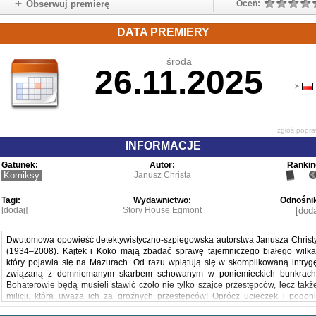
Obserwuj premierę
Oceń:
DATA PREMIERY
środa
26.11.2025
zgłoś popr
INFORMACJE
Gatunek:
Autor:
Rankin
Komiksy
Janusz Christa
-
Tagi:
Wydawnictwo:
Odnośnik
[dodaj]
Story House Egmont
[doda
Dwutomowa opowieść detektywistyczno-szpiegowska autorstwa Janusza Christ
(1934–2008). Kajtek i Koko mają zbadać sprawę tajemniczego białego wilka
który pojawia się na Mazurach. Od razu wplątują się w skomplikowaną intryg
związaną z domniemanym skarbem schowanym w poniemieckich bunkrach
Bohaterowie będą musieli stawić czoło nie tylko szajce przestępców, lecz takż
milicji, która uważa ich za groźnych przestępców! Oprócz ucieczek i pogoni
strzelanin i podstępów autor jak zwykle nasycił swój komiks humorem i delikatn