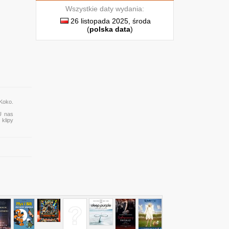
Wszystkie daty wydania:
26 listopada 2025, środa
(
polska data
)
 Koko.
 U nas
 klipy