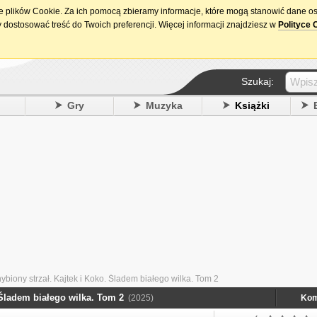
ie plików Cookie. Za ich pomocą zbieramy informacje, które mogą stanowić dane o
15. urodziny DataPremiery.pl
 dostosować treść do Twoich preferencji. Więcej informacji znajdziesz w
Polityce 
Szukaj:
y
Gry
Muzyka
Książki
ybiony strzał. Kajtek i Koko. Śladem białego wilka. Tom 2
 Śladem białego wilka. Tom 2
(2025)
Kom