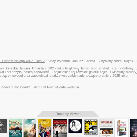
o. Śladem białego wilka. Tom 2
? Kiedy wychodzi Janusz Christa - Chybiony strzał. Kajtek i
wa książka Janusz Christa
z 2025 roku to główny temat tego artykułu i tej podstrony.
tun
i przeczytaj naszą zapowiedź. Znajdziesz tutaj również galerię zdjęć, zwiastuny, trailery,
esujące nowości oraz zapowiedzi, a także wszystkie nadchodzące premiery 2025 roku.
Planet of the Dead?
|
Silent Hill Townfall data wydania
Recently Viewed