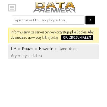
?
Informujemy, że serwis ten wykorzystuje pliki Cookie. Aby
dowiedzieć się więcej
kliknij tutaj
.
OK, ZROZUMIAŁEM
DP
»
Książki
»
Powieść
»
Jane Yolen -
Arytmetyka diabła