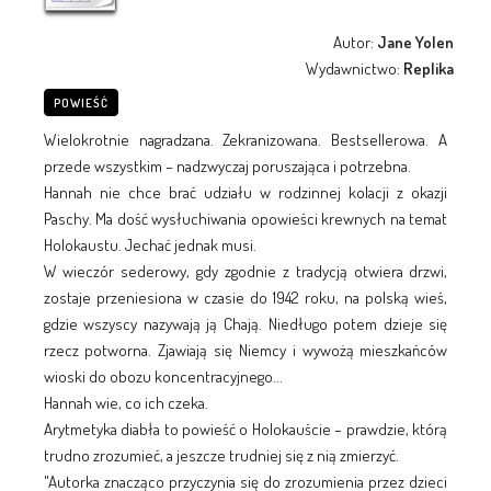
Autor:
Jane Yolen
Wydawnictwo:
Replika
POWIEŚĆ
Wielokrotnie nagradzana. Zekranizowana. Bestsellerowa. A
przede wszystkim – nadzwyczaj poruszająca i potrzebna.
Hannah nie chce brać udziału w rodzinnej kolacji z okazji
Paschy. Ma dość wysłuchiwania opowieści krewnych na temat
Holokaustu. Jechać jednak musi.
W wieczór sederowy, gdy zgodnie z tradycją otwiera drzwi,
zostaje przeniesiona w czasie do 1942 roku, na polską wieś,
gdzie wszyscy nazywają ją Chają. Niedługo potem dzieje się
rzecz potworna. Zjawiają się Niemcy i wywożą mieszkańców
wioski do obozu koncentracyjnego...
Hannah wie, co ich czeka.
Arytmetyka diabła to powieść o Holokauście – prawdzie, którą
trudno zrozumieć, a jeszcze trudniej się z nią zmierzyć.
"Autorka znacząco przyczynia się do zrozumienia przez dzieci