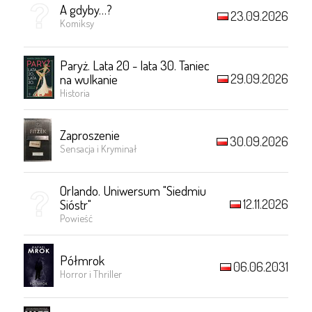
A gdyby…?
23.09.2026
Komiksy
Paryż. Lata 20 - lata 30. Taniec
29.09.2026
na wulkanie
Historia
Zaproszenie
30.09.2026
Sensacja i Kryminał
Orlando. Uniwersum "Siedmiu
12.11.2026
Sióstr"
Powieść
Półmrok
06.06.2031
Horror i Thriller