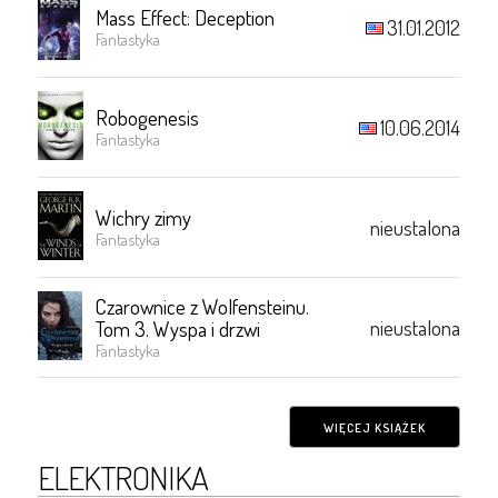
Mass Effect: Deception
31.01.2012
Fantastyka
Robogenesis
10.06.2014
Fantastyka
Wichry zimy
nieustalona
Fantastyka
Czarownice z Wolfensteinu.
nieustalona
Tom 3. Wyspa i drzwi
Fantastyka
WIĘCEJ KSIĄŻEK
ELEKTRONIKA