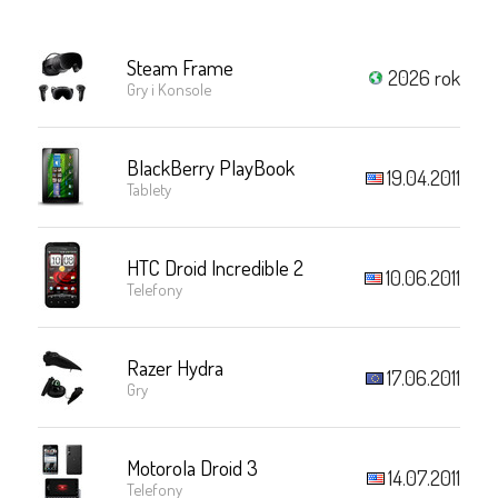
Steam Frame
2026 rok
Gry i Konsole
BlackBerry PlayBook
19.04.2011
Tablety
HTC Droid Incredible 2
10.06.2011
Telefony
Razer Hydra
17.06.2011
Gry
Motorola Droid 3
14.07.2011
Telefony