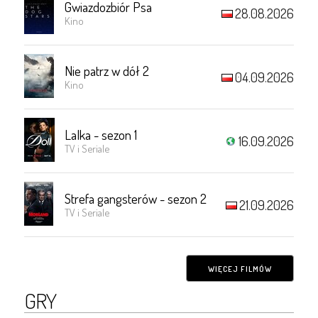
Gwiazdozbiór Psa
28.08.2026
Kino
Nie patrz w dół 2
04.09.2026
Kino
Lalka - sezon 1
16.09.2026
TV i Seriale
Strefa gangsterów - sezon 2
21.09.2026
TV i Seriale
WIĘCEJ FILMÓW
GRY