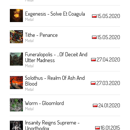
Exgenesis - Solve Et Coagula
15.05.2020
Metal
Tithe - Penance
15.05.2020
Metal
Funeralopolis - ...Of Deceit And
27.04.2020
Utter Madness
Metal
Solothus - Realm Of Ash And
27.03.2020
Blood
Metal
Worm - Gloomlord
24.01.2020
Metal
Insanity Reigns Supreme -
16.01.2015
Unorthodox