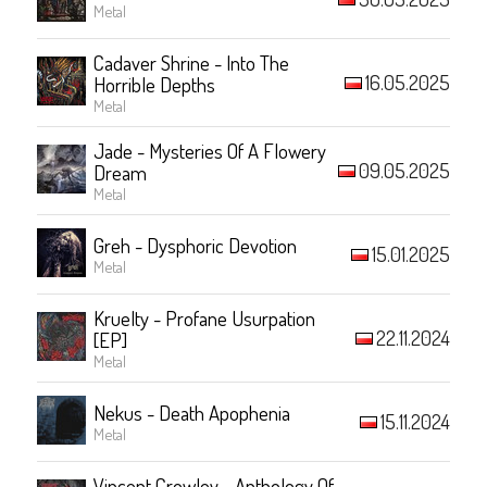
Metal
Cadaver Shrine - Into The
16.05.2025
Horrible Depths
Metal
Jade - Mysteries Of A Flowery
09.05.2025
Dream
Metal
Greh - Dysphoric Devotion
15.01.2025
Metal
Kruelty - Profane Usurpation
22.11.2024
[EP]
Metal
Nekus - Death Apophenia
15.11.2024
Metal
Vincent Crowley - Anthology Of