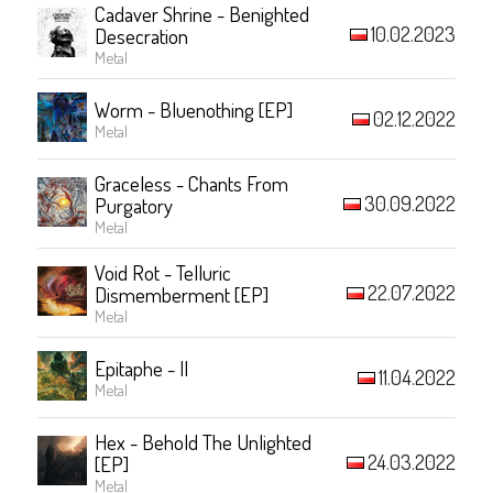
Cadaver Shrine - Benighted
10.02.2023
Desecration
Metal
Worm - Bluenothing [EP]
02.12.2022
Metal
Graceless - Chants From
30.09.2022
Purgatory
Metal
Void Rot - Telluric
22.07.2022
Dismemberment [EP]
Metal
Epitaphe - II
11.04.2022
Metal
Hex - Behold The Unlighted
24.03.2022
[EP]
Metal