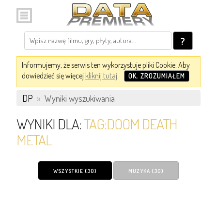
?
Informujemy, że serwis ten wykorzystuje pliki Cookie. Aby
dowiedzieć się więcej
kliknij tutaj
.
OK, ZROZUMIAŁEM
DP
»
Wyniki wyszukiwania
WYNIKI DLA:
TAG:DOOM DEATH
METAL
WSZYSTKIE (30)
MUZYKA (30)