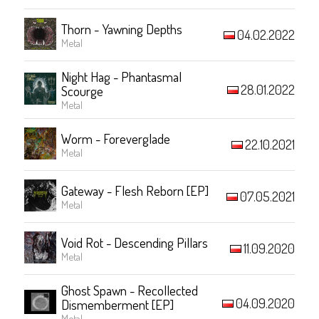
Thorn - Yawning Depths
04.02.2022
Metal
Night Hag - Phantasmal
28.01.2022
Scourge
Metal
Worm - Foreverglade
22.10.2021
Metal
Gateway - Flesh Reborn [EP]
07.05.2021
Metal
Void Rot - Descending Pillars
11.09.2020
Metal
Ghost Spawn - Recollected
04.09.2020
Dismemberment [EP]
Metal