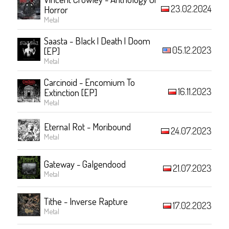
23.02.2024
Horror
Metal
Saasta - Black | Death | Doom
05.12.2023
[EP]
Metal
Carcinoid - Encomium To
16.11.2023
Extinction [EP]
Metal
Eternal Rot - Moribound
24.07.2023
Metal
Gateway - Galgendood
21.07.2023
Metal
Tithe - Inverse Rapture
17.02.2023
Metal