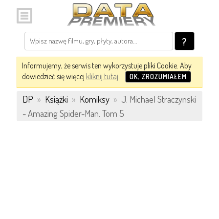
?
Informujemy, że serwis ten wykorzystuje pliki Cookie. Aby
dowiedzieć się więcej
kliknij tutaj
.
OK, ZROZUMIAŁEM
DP
»
Książki
»
Komiksy
»
J. Michael Straczynski
- Amazing Spider-Man. Tom 5