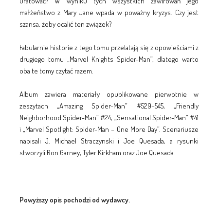
uratować? W wyniku tych wszystkich zawirowań jego
małżeństwo z Mary Jane wpada w poważny kryzys. Czy jest
szansa, żeby ocalić ten związek?
Fabularnie historie z tego tomu przelatają się z opowieściami z
drugiego tomu „Marvel Knights Spider-Man”, dlatego warto
oba te tomy czytać razem.
Album zawiera materiały opublikowane pierwotnie w
zeszytach „Amazing Spider-Man” #529–545, „Friendly
Neighborhood Spider-Man” #24, „Sensational Spider-Man” #41
i „Marvel Spotlight: Spider-Man – One More Day”. Scenariusze
napisali J. Michael Straczynski i Joe Quesada, a rysunki
stworzyli Ron Garney, Tyler Kirkham oraz Joe Quesada.
Powyższy opis pochodzi od wydawcy.