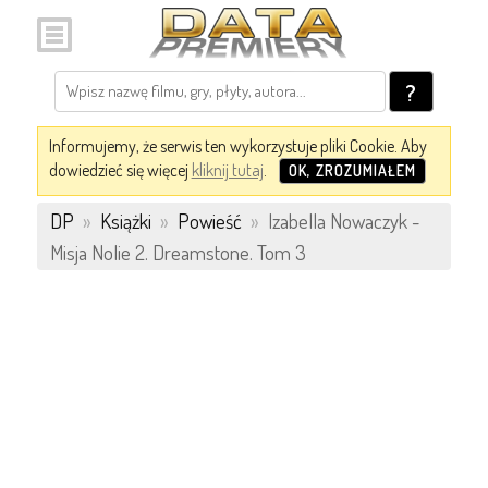
?
Informujemy, że serwis ten wykorzystuje pliki Cookie. Aby
dowiedzieć się więcej
kliknij tutaj
.
OK, ZROZUMIAŁEM
DP
»
Książki
»
Powieść
»
Izabella Nowaczyk -
Misja Nolie 2. Dreamstone. Tom 3