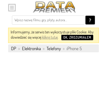
?
Informujemy, że serwis ten wykorzystuje pliki Cookie. Aby
dowiedzieć się więcej
kliknij tutaj
.
OK, ZROZUMIAŁEM
DP
»
Elektronika
»
Telefony
»
iPhone 5