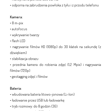
• odporna na zabrudzenia powłoka z tyłu i z przodu telefonu
Kamera:
• 8 m-pix
• autofocus
• wykrywanie twarzy
• flash LED
• nagrywanie filmów HD (1080p) do 30 klatek na sekundę (z
dźwiękiem)
• stabilizacja obrazu
• przednia kamera do robienia zdjęć (1,2 Mpix) i nagrywania
filmów (720p)
• geotagging zdjęć i filmów
Bateria:
• wbudowana bateria litowo-jonowa (Li-Ion)
• ładowanie przez USB lub ładowarkę
• tryb rozmowy: do 8 godzin (3G)