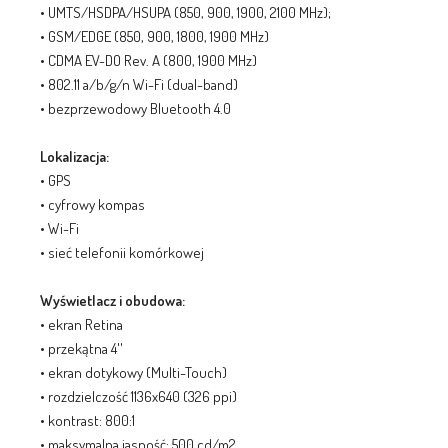
• UMTS/HSDPA/HSUPA (850, 900, 1900, 2100 MHz);
• GSM/EDGE (850, 900, 1800, 1900 MHz)
• CDMA EV-DO Rev. A (800, 1900 MHz)
• 802.11 a/b/g/n Wi-Fi (dual-band)
• bezprzewodowy Bluetooth 4.0
Lokalizacja:
• GPS
• cyfrowy kompas
• Wi-Fi
• sieć telefonii komórkowej
Wyświetlacz i obudowa:
• ekran Retina
• przekątna 4''
• ekran dotykowy (Multi-Touch)
• rozdzielczość 1136x640 (326 ppi)
• kontrast: 800:1
• maksymalna jasność: 500 cd/m2