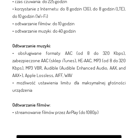
• czas czuwania: do 225 godzin
• korzystanie z Internetu: do 8 godzin (3G), do 8 godzin (LTE),
do 10 godzin (Wi-Fi)
• odtwarzanie filmów: do 10 godzin
• odtwarzanie muzyki: do 40 godzin
Odtwarzanie muzyki:
• obsługiwane formaty: AAC (od 8 do 320 Kbps),
zabezpieczone AAC (sklep iTunes), HE-AAC, MP3 (od 8 do 320
Kbps), MP3 VBR, Audible (Audible Enhanced Audio, AAX, and
AAX+), Apple Lossless, AIFF, WAV
• możliwość ustawienia limitu dla maksymalnej głośności
urządzenia
Odtwarzanie filmów:
• streamowanie filmów przez AirPlay (do 1080p)