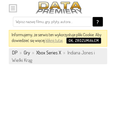
?
Informujemy, że serwis ten wykorzystuje pliki Cookie. Aby
dowiedzieć się więcej
kliknij tutaj
.
OK, ZROZUMIAŁEM
DP
»
Gry
»
Xbox Series X
»
Indiana Jones i
Wielki Krąg