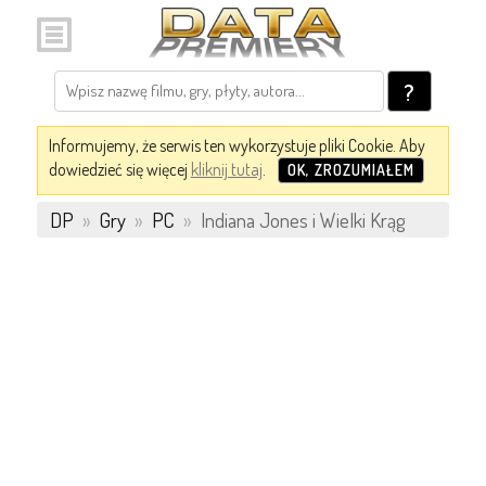
?
Informujemy, że serwis ten wykorzystuje pliki Cookie. Aby
dowiedzieć się więcej
kliknij tutaj
.
OK, ZROZUMIAŁEM
DP
»
Gry
»
PC
»
Indiana Jones i Wielki Krąg