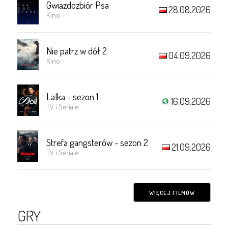
Gwiazdozbiór Psa
28.08.2026
Kino
Nie patrz w dół 2
04.09.2026
Kino
Lalka - sezon 1
16.09.2026
TV i Seriale
Strefa gangsterów - sezon 2
21.09.2026
TV i Seriale
WIĘCEJ FILMÓW
GRY