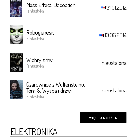
Mass Effect: Deception
31.01.2012
Fantastyka
Robogenesis
10.06.2014
Fantastyka
Wichry zimy
nieustalona
Fantastyka
Czarownice z Wolfensteinu.
nieustalona
Tom 3. Wyspa i drzwi
Fantastyka
WIĘCEJ KSIĄŻEK
ELEKTRONIKA