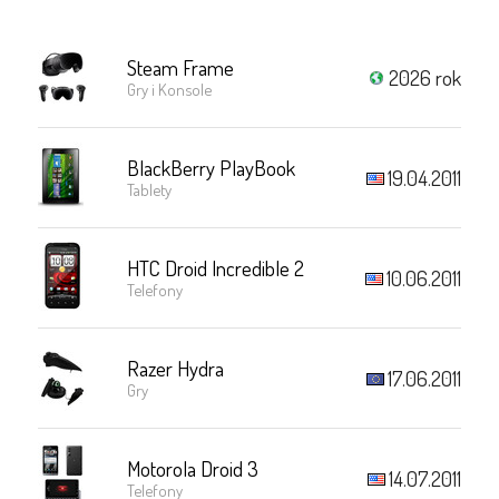
Steam Frame
2026 rok
Gry i Konsole
BlackBerry PlayBook
19.04.2011
Tablety
HTC Droid Incredible 2
10.06.2011
Telefony
Razer Hydra
17.06.2011
Gry
Motorola Droid 3
14.07.2011
Telefony