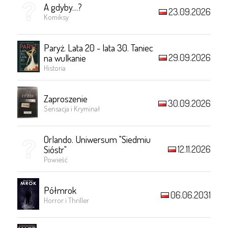
A gdyby…?
23.09.2026
Komiksy
Paryż. Lata 20 - lata 30. Taniec
29.09.2026
na wulkanie
Historia
Zaproszenie
30.09.2026
Sensacja i Kryminał
Orlando. Uniwersum "Siedmiu
12.11.2026
Sióstr"
Powieść
Półmrok
06.06.2031
Horror i Thriller