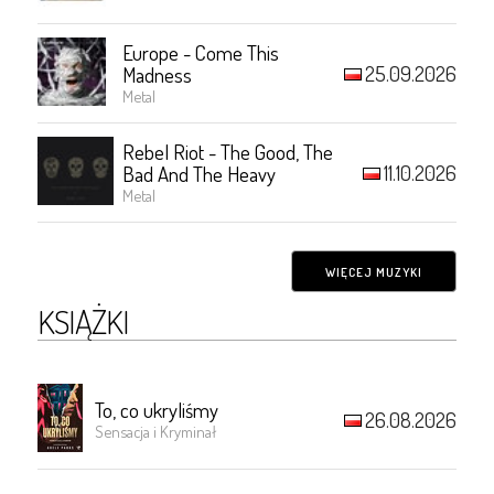
Europe - Come This
25.09.2026
Madness
Metal
Rebel Riot - The Good, The
11.10.2026
Bad And The Heavy
Metal
WIĘCEJ MUZYKI
KSIĄŻKI
To, co ukryliśmy
26.08.2026
Sensacja i Kryminał